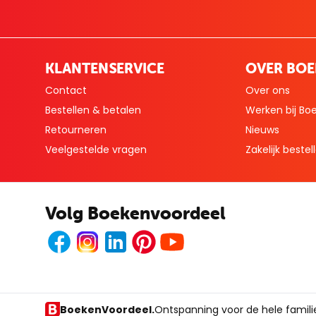
KLANTENSERVICE
OVER BO
Contact
Over ons
Bestellen & betalen
Werken bij Bo
Retourneren
Nieuws
Veelgestelde vragen
Zakelijk bestel
Volg Boekenvoordeel
Facebook
Instagram
LinkedIn
Pinterest
Youtube
BoekenVoordeel.
Ontspanning voor de hele famili