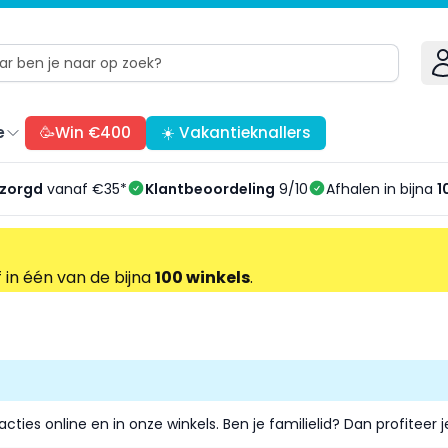
e
🥳Win €400
☀️ Vakantieknallers
ezorgd
vanaf €35*
Klantbeoordeling
9/10
Afhalen in bijna
1
f in één van de bijna
100 winkels
.
acties online en in onze winkels. Ben je
familielid
? Dan profiteer 