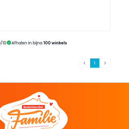
/10
Afhalen in bijna
100 winkels
1
Prev
Next