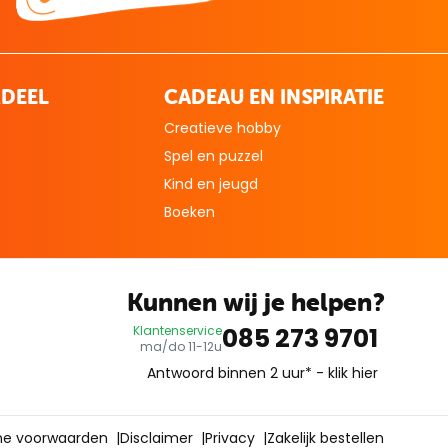
DEEL
CADEAU EN INSPIRATIE
Creatieve hobby
Spel en puzzel
Kind en jeugd
Boeken
Kunnen wij je helpen?
085 273 9701
Klantenservice
ma/do 11-12u
Antwoord binnen 2 uur* -
klik hier
e voorwaarden
|
Disclaimer
|
Privacy
|
Zakelijk bestellen