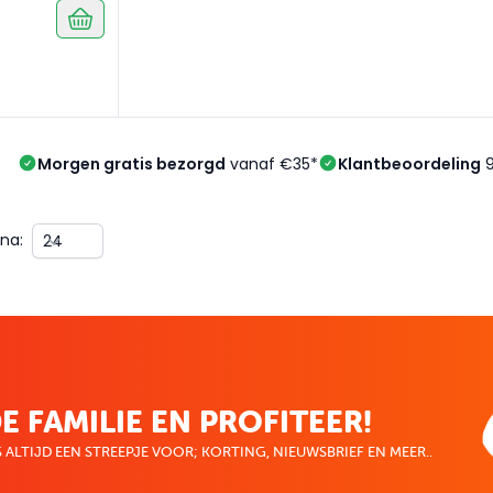
Morgen gratis bezorgd
vanaf €35*
Klantbeoordeling
9
na:
E FAMILIE EN PROFITEER!
 ALTIJD EEN STREEPJE VOOR; KORTING, NIEUWSBRIEF EN MEER..