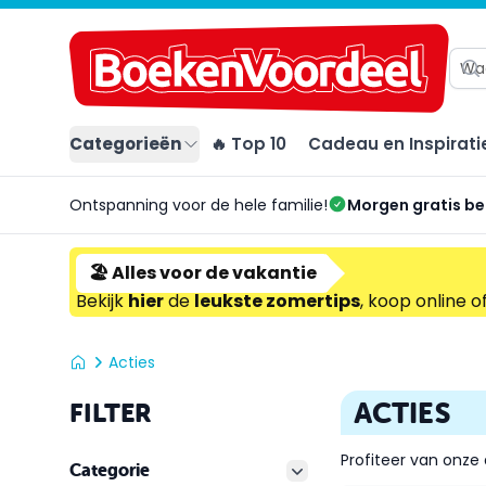
Categorieën
🔥 Top 10
Cadeau en Inspirati
Ontspanning voor de hele familie!
Morgen gratis b
🏖️ Alles voor de vakantie
Bekijk
hier
de
leukste zomertips
, koop online o
Acties
ACTIES
FILTER
Profiteer van onze 
Categorie
filter button