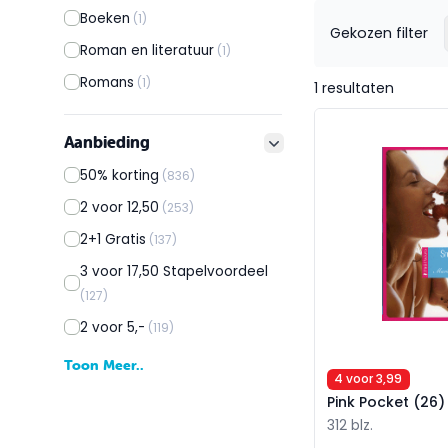
Boeken
(1)
Gekozen filter
Roman en literatuur
(1)
Romans
(1)
1 resultaten
Pink Pocket (26)
Aanbieding
filter button
50% korting
(836)
2 voor 12,50
(253)
2+1 Gratis
(137)
3 voor 17,50 Stapelvoordeel
(127)
2 voor 5,-
(119)
Toon Meer..
4 voor 3,99
Pink Pocket (26)
312 blz.