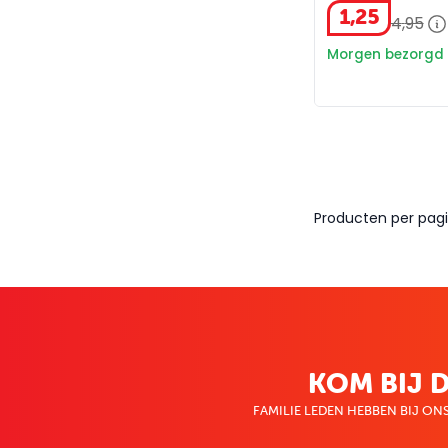
1
,
25
4
,
95
Morgen bezorgd
Producten per pagi
KOM BIJ D
FAMILIE LEDEN HEBBEN BIJ ONS