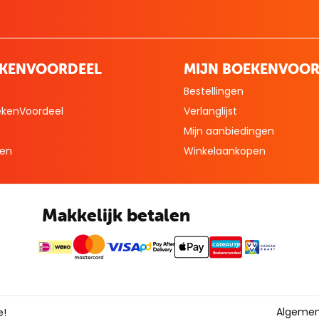
EKENVOORDEEL
MIJN BOEKENVOOR
Bestellingen
ekenVoordeel
Verlanglijst
Mijn aanbiedingen
len
Winkelaankopen
Makkelijk betalen
CADEAUTJE
Boekenvoordeel
Algemen
e!