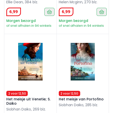
Ellie Dean, 384 blz.
Helen Mcginn, 270 blz.
6
,
99
6
,
99
Morgen bezorgd
Morgen bezorgd
of snel afhalen in 94 winkels
of snel afhalen in 94 winkels
Het meisje uit Venetie; S. Daiko
Het meisje van Portofino
2 voor 12,50
2 voor 12,50
Het meisje uit Venetie; S.
Het meisje van Portofino
Daiko
Siobhan Daiko, 285 blz.
Siobhan Daiko, 269 blz.