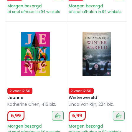
Morgen bezorgd
Morgen bezorgd
of snel afhalen in 94 winkels
of snel afhalen in 94 winkels
Jeanne
Winterwereld
2 voor 12,50
2 voor 12,50
Jeanne
Winterwereld
Katherine Chen, 416 blz.
Linda Van Rijn, 224 blz.
6
,
99
6
,
99
Morgen bezorgd
Morgen bezorgd
of snel afhalen in 60 winkels
of snel afhalen in 92 winkels