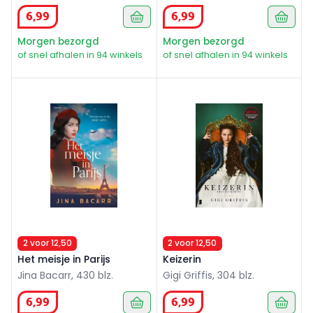
6
,
99
6
,
99
Morgen bezorgd
Morgen bezorgd
of snel afhalen in 94 winkels
of snel afhalen in 94 winkels
Het meisje in Parijs
Keizerin
2 voor 12,50
2 voor 12,50
Het meisje in Parijs
Keizerin
Jina Bacarr, 430 blz.
Gigi Griffis, 304 blz.
6
,
99
6
,
99