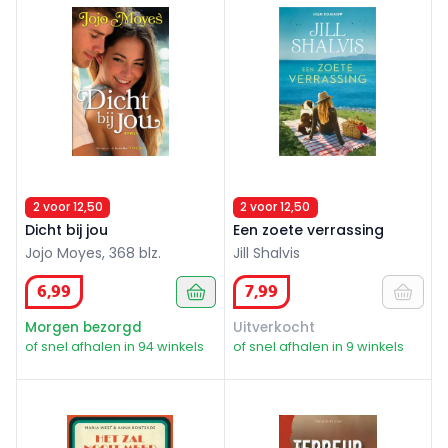
2 voor 12,50
2 voor 12,50
Dicht bij jou
Een zoete verrassing
Jojo Moyes, 368 blz.
Jill Shalvis
6
,
99
7
,
99
Morgen bezorgd
Uitverkocht
of snel afhalen in 94 winkels
of snel afhalen in 9 winkels
Het zal nooit meer kaviaar zijn
Terreur: Zweedse thriller