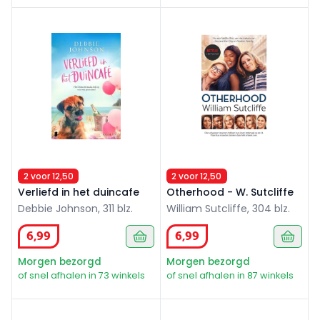
Verliefd in het duincafe
Otherhood - W. Sutcliffe
2 voor 12,50
2 voor 12,50
Verliefd in het duincafe
Otherhood - W. Sutcliffe
Debbie Johnson, 311 blz.
William Sutcliffe, 304 blz.
6
,
99
6
,
99
Morgen bezorgd
Morgen bezorgd
of snel afhalen in 73 winkels
of snel afhalen in 87 winkels
Dicht bij jou
Een zoete verrassing