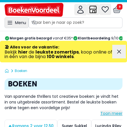
0
Menu
Morgen gratis bezorgd
vanaf €35*
Klantbeoordeling
9/10
A
🏖️ Alles voor de vakantie
:
Bekijk
hier
de
leukste zomertips
, koop online of
in één van de bijna
100 winkels
.
Boeken
BOEKEN
Van spannende thrillers tot creatieve boeken: je vindt het
in ons uitgebreide assortiment. Bestel de leukste boeken
online tegen een voordelige prijs!
Toon meer
🔥Romans 2 voor 12,50
Super Sukkel
Lucinda Riley