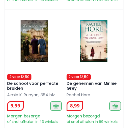
De school voor perfecte bruiden
De geheimen van Minnie Gr
2 voor 12,50
2 voor 12,50
De school voor perfecte
De geheimen van Minnie
bruiden
Grey
Aimie K. Runyan, 384 blz.
Rachel Hore
9
,
99
8
,
99
Morgen bezorgd
Morgen bezorgd
of snel afhalen in 43 winkels
of snel afhalen in 69 winkels