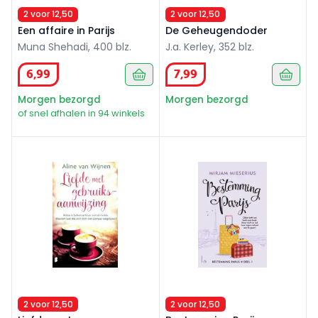
2 voor 12,50
2 voor 12,50
Een affaire in Parijs
De Geheugendoder
Muna Shehadi, 400 blz.
J.a. Kerley, 352 blz.
6
,
99
7
,
99
Morgen bezorgd
Morgen bezorgd
of snel afhalen in 94 winkels
Liefde met gebruiksaanwijzing
Bestemming Parijs
2 voor 12,50
2 voor 12,50