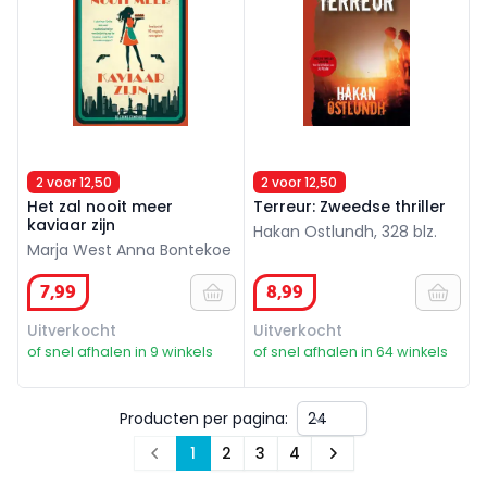
2 voor 12,50
2 voor 12,50
Het zal nooit meer
Terreur: Zweedse thriller
kaviaar zijn
Hakan Ostlundh, 328 blz.
Marja West Anna Bontekoe
7
,
99
8
,
99
Uitverkocht
Uitverkocht
of snel afhalen in 9 winkels
of snel afhalen in 64 winkels
Producten per pagina:
1
2
3
4
Prev
Next