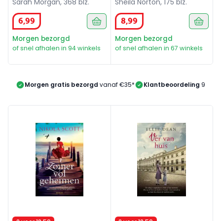
Sarah Morgan, 368 blz.
Sheila Norton, 175 blz.
6
,
99
8
,
99
Morgen bezorgd
Morgen bezorgd
of snel afhalen in 94 winkels
of snel afhalen in 67 winkels
Morgen gratis bezorgd
vanaf €35*
Klantbeoordeling
9/10
Een zomer vol geheimen
Ver van huis