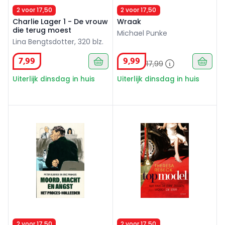
2 voor 17,50
2 voor 17,50
Charlie Lager 1 - De vrouw
Wraak
die terug moest
Michael Punke
Lina Bengtsdotter, 320 blz.
7
,
99
9
,
99
17
,
99
Uiterlijk dinsdag in huis
Uiterlijk dinsdag in huis
Moord, macht en angst
Topmodel
2 voor 17,50
2 voor 17,50