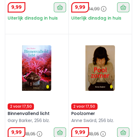
9
,
99
9
,
99
14
,
99
Uiterlijk dinsdag in huis
Uiterlijk dinsdag in huis
Binnenvallend licht
Poolzomer
2 voor 17,50
2 voor 17,50
Binnenvallend licht
Poolzomer
Gary Barker, 256 blz.
Anne Swärd, 256 blz.
9
,
99
9
,
99
18
,
95
18
,
95