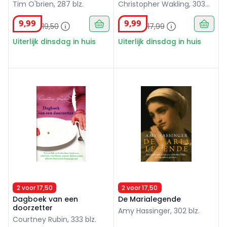
Tim O'brien, 287 blz.
Christopher Wakling, 303
blz.
9
,
99
9
,
99
19
,
50
17
,
99
Uiterlijk dinsdag in huis
Uiterlijk dinsdag in huis
Dagboek van een doorzetter
De Marialegende
2 voor 17,50
2 voor 17,50
Dagboek van een
De Marialegende
doorzetter
Amy Hassinger, 302 blz.
Courtney Rubin, 333 blz.