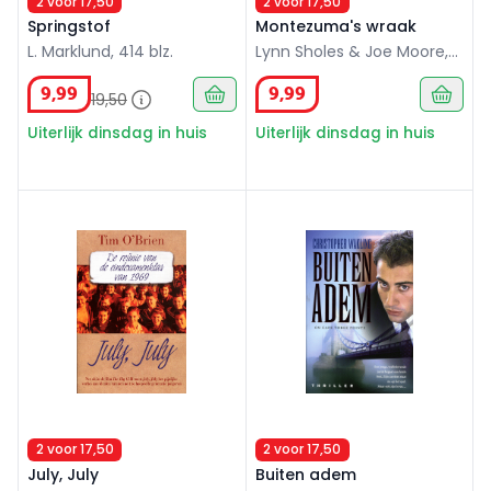
2 voor 17,50
2 voor 17,50
Springstof
Montezuma's wraak
L. Marklund, 414 blz.
Lynn Sholes & Joe Moore,
382 blz.
9
,
99
9
,
99
19
,
50
Uiterlijk dinsdag in huis
Uiterlijk dinsdag in huis
July, July
Buiten adem
2 voor 17,50
2 voor 17,50
July, July
Buiten adem