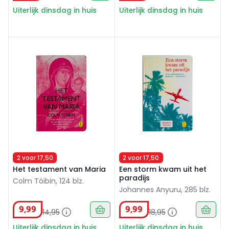
Uiterlijk dinsdag in huis
Uiterlijk dinsdag in huis
Het testament van Maria
Een storm kwam uit het para
2 voor 17,50
2 voor 17,50
Het testament van Maria
Een storm kwam uit het
paradijs
Colm Tóibin, 124 blz.
Johannes Anyuru, 285 blz.
9
,
99
9
,
99
14
,
95
18
,
95
Uiterlijk dinsdag in huis
Uiterlijk dinsdag in huis