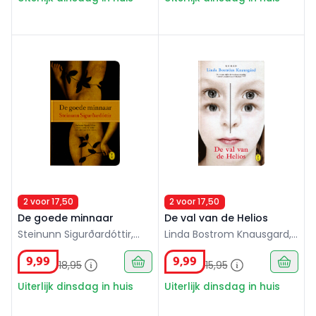
De goede minnaar
De val van de Helios
2 voor 17,50
2 voor 17,50
De goede minnaar
De val van de Helios
Steinunn Sigurðardóttir,
Linda Bostrom Knausgard,
250 blz.
125 blz.
9
,
99
9
,
99
18
,
95
15
,
95
Uiterlijk dinsdag in huis
Uiterlijk dinsdag in huis