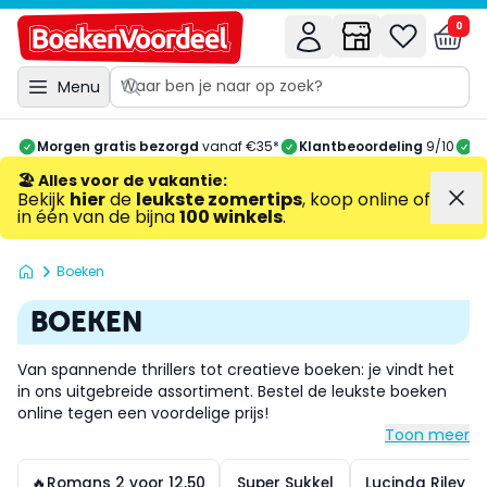
0
Menu
Morgen gratis bezorgd
vanaf €35*
Klantbeoordeling
9/10
A
🏖️ Alles voor de vakantie
:
Bekijk
hier
de
leukste zomertips
, koop online of
in één van de bijna
100 winkels
.
Boeken
BOEKEN
Van spannende thrillers tot creatieve boeken: je vindt het
in ons uitgebreide assortiment. Bestel de leukste boeken
online tegen een voordelige prijs!
Toon meer
🔥Romans 2 voor 12,50
Super Sukkel
Lucinda Riley