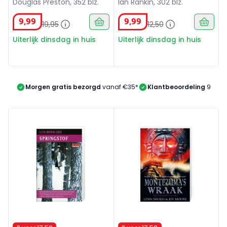
Douglas Preston, 352 blz.
Ian Rankin, 302 blz.
9
,
99
9
,
99
19
,
95
12
,
50
Uiterlijk dinsdag in huis
Uiterlijk dinsdag in huis
Morgen gratis bezorgd
vanaf €35*
Klantbeoordeling
9/10
Springstof
Montezuma's wraak