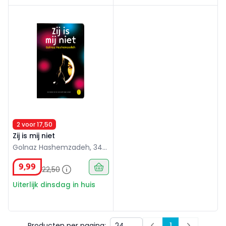
Zij is mij niet
2 voor 17,50
Zij is mij niet
Golnaz Hashemzadeh, 347
blz.
9
,
99
22
,
50
Uiterlijk dinsdag in huis
Producten per pagina:
1