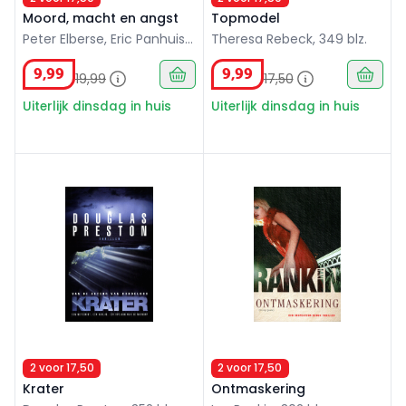
Moord, macht en angst
Topmodel
Peter Elberse, Eric Panhuis,
Theresa Rebeck, 349 blz.
276 blz.
9
,
99
9
,
99
19
,
99
17
,
50
Uiterlijk dinsdag in huis
Uiterlijk dinsdag in huis
Krater
Ontmaskering
2 voor 17,50
2 voor 17,50
Krater
Ontmaskering