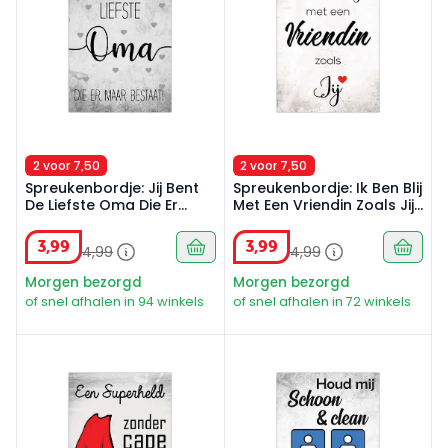
2 voor 7,50
2 voor 7,50
Spreukenbordje: Jij Bent
Spreukenbordje: Ik Ben Blij
De Liefste Oma Die Er
Met Een Vriendin Zoals Jij!
Maar Bestaat! | Houten
| Houten Tekstbord
Tekstbord
3
,
99
3
,
99
4
,
99
4
,
99
Morgen bezorgd
Morgen bezorgd
of snel afhalen in 94 winkels
of snel afhalen in 72 winkels
Spreukenbordje: Een superheld zonder cape noem je p
Spreukenbordje: Houd mij sch