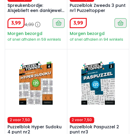
Spreukenbordje:
Puzzelblok Zweeds 3 punt
Alsjeblieft een dankjewel!
nr1 Puzzeltopper
Bedankt | Houten
Tekstbord
3
,
99
3
,
99
4
,
99
Morgen bezorgd
Morgen bezorgd
of snel afhalen in 59 winkels
of snel afhalen in 94 winkels
Puzzelblok Hyper Sudoku 4 punt nr2
Puzzelblok Paspuzzel 2 punt
2 voor 7,50
2 voor 7,50
Puzzelblok Hyper Sudoku
Puzzelblok Paspuzzel 2
4 punt nr2
punt nr3