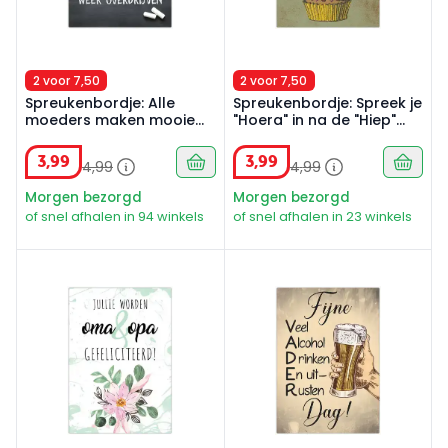
2 voor 7,50
2 voor 7,50
Spreukenbordje: Alle
Spreukenbordje: Spreek je
moeders maken mooie
"Hoera" in na de "Hiep"
kinderen, maar de mijne
Verjaardag! | Houten
moest natuurlijk weer
Tekstbord
3
,
99
3
,
99
4
,
99
4
,
99
overdrijven!
Morgen bezorgd
Morgen bezorgd
of snel afhalen in 94 winkels
of snel afhalen in 23 winkels
Spreukenbordje: Jullie worden oma en opa gefeliciteer
Spreukenbordje: Fijne Vader