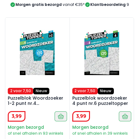
Morgen gratis bezorgd
vanaf €35*
Klantbeoordeling
9/10
Puzzelblok Woordzoeker 1-2 punt nr.4 puzzeltopper
Puzzelblok woordzoeker 4 p
2 voor 7,50
Nieuw
2 voor 7,50
Nieuw
Puzzelblok Woordzoeker
Puzzelblok woordzoeker
1-2 punt nr.4
4 punt nr.6 puzzeltopper
puzzeltopper
3
,
99
3
,
99
Morgen bezorgd
Morgen bezorgd
of snel afhalen in 93 winkels
of snel afhalen in 39 winkels