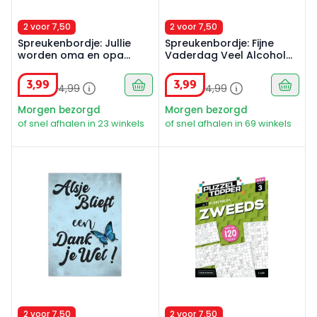
2 voor 7,50
2 voor 7,50
Spreukenbordje: Jullie
Spreukenbordje: Fijne
worden oma en opa
Vaderdag Veel Alcohol
gefeliciteerd! | Houten
Drinken En uitRusten!
Tekstbord
Vaderdag - tip! | Houten
3
,
99
3
,
99
4
,
99
4
,
99
Tekstbord
Morgen bezorgd
Morgen bezorgd
of snel afhalen in 23 winkels
of snel afhalen in 69 winkels
Spreukenbordje: Alsjeblieft een dankjewel! Bedankt | 
Puzzelblok Zweeds 3 punt nr
2 voor 7,50
2 voor 7,50