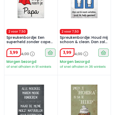
2 voor 7,50
2 voor 7,50
Spreukenbordje: Een
Spreukenbordje: Houd mij
superheld zonder cape
schoon & clean. Dan zal
noem je papa! | Houten
ik nooit vertellen wat ik
Tekstbord
heb gezien! | Houten Teks
3
,
99
3
,
99
4
,
99
4
,
99
Morgen bezorgd
Morgen bezorgd
of snel afhalen in 91 winkels
of snel afhalen in 36 winkels
Spreukenbordje: Alle moeders maken mooie kinderen, m
Spreukenbordje: Spreek je "H