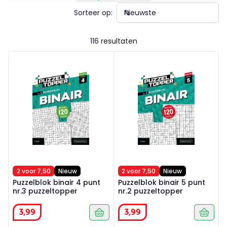
Sorteer op:
116 resultaten
Puzzelblok binair 4 punt nr.3 puzzeltopper
Puzzelblok binair 5 punt nr.
2 voor 7,50
Nieuw
2 voor 7,50
Nieuw
Puzzelblok binair 4 punt
Puzzelblok binair 5 punt
nr.3 puzzeltopper
nr.2 puzzeltopper
3
,
99
3
,
99