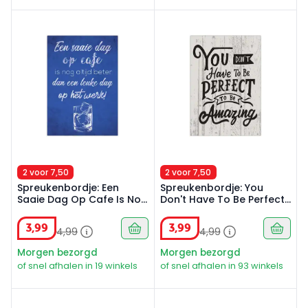
Spreukenbordje: Een Saaie Dag Op Cafe Is Nog Altijd B
Spreukenbordje: You Don't H
2 voor 7,50
2 voor 7,50
Spreukenbordje: Een
Spreukenbordje: You
Saaie Dag Op Cafe Is Nog
Don't Have To Be Perfect,
Altijd Beter Dan Een Leuke
To Be Amazing! | Houten
Dag Op Het Werk! |
Tekstbord
3
,
99
3
,
99
4
,
99
4
,
99
Houten Te
Morgen bezorgd
Morgen bezorgd
of snel afhalen in 19 winkels
of snel afhalen in 93 winkels
Spreukenbordje: Man Cave, Cave Rules! | Houten Teks
Spreukenbordje: Jullie Zijn