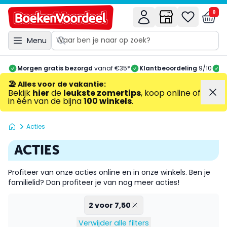
0
Menu
Morgen gratis bezorgd
vanaf €35*
Klantbeoordeling
9/10
A
🏖️ Alles voor de vakantie
:
Bekijk
hier
de
leukste zomertips
, koop online of
in één van de bijna
100 winkels
.
Acties
ACTIES
Profiteer van onze acties online en in onze winkels. Ben je
familielid
? Dan profiteer je van nog meer acties!
2 voor 7,50
Verwijder alle filters