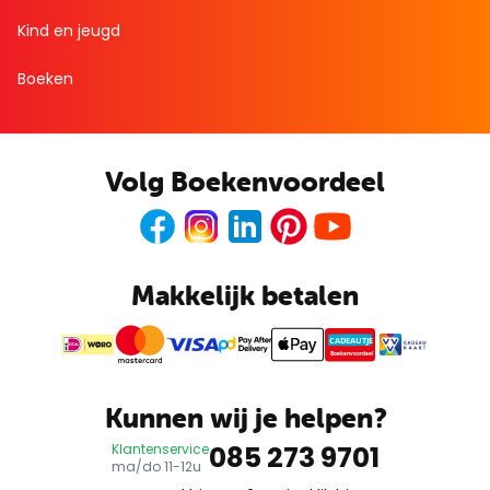
Kind en jeugd
Boeken
Volg Boekenvoordeel
Facebook
Instagram
LinkedIn
Pinterest
Youtube
Makkelijk betalen
CADEAUTJE
Boekenvoordeel
Kunnen wij je helpen?
085 273 9701
Klantenservice
ma/do 11-12u