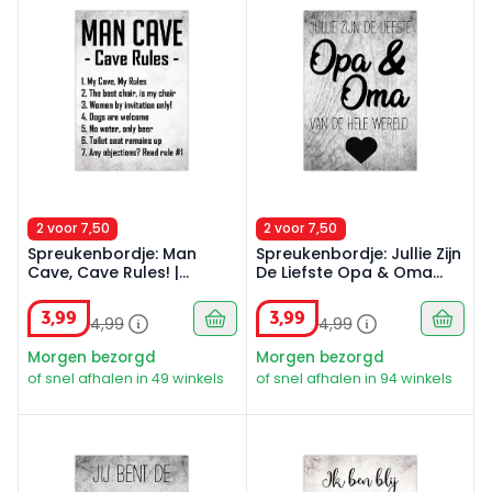
2 voor 7,50
2 voor 7,50
Spreukenbordje: Man
Spreukenbordje: Jullie Zijn
Cave, Cave Rules! |
De Liefste Opa & Oma
Houten Tekstbord
Van De Hele Wereld! |
Houten Tekstbord
3
,
99
3
,
99
4
,
99
4
,
99
Morgen bezorgd
Morgen bezorgd
of snel afhalen in 49 winkels
of snel afhalen in 94 winkels
Spreukenbordje: Jij Bent De Liefste Oma Die Er Maar B
Spreukenbordje: Ik Ben Blij M