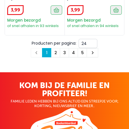
3
,
99
3
,
99
Morgen bezorgd
Morgen bezorgd
of snel afhalen in 93 winkels
of snel afhalen in 94 winkels
Producten per pagina:
1
2
3
4
5
Prev
Next
KOM BIJ DE FAMILIE EN
PROFITEER!
FAMILIE LEDEN HEBBEN BIJ ONS ALTIJD EEN STREEPJE VOOR;
KORTING, NIEUWSBRIEF EN MEER..