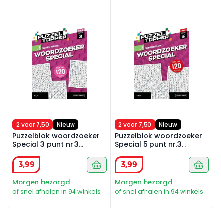
Puzzelblok woordzoeker Special 3 punt nr.3 puzzeltop
Puzzelblok woordzoeker Spec
2 voor 7,50
Nieuw
2 voor 7,50
Nieuw
Puzzelblok woordzoeker
Puzzelblok woordzoeker
Special 3 punt nr.3
Special 5 punt nr.3
puzzeltopper
puzzeltopper
3
,
99
3
,
99
Morgen bezorgd
Morgen bezorgd
of snel afhalen in 94 winkels
of snel afhalen in 94 winkels