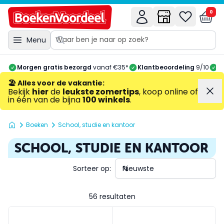
0
Menu
Morgen gratis bezorgd
vanaf €35*
Klantbeoordeling
9/10
A
🏖️ Alles voor de vakantie
:
Bekijk
hier
de
leukste zomertips
, koop online of
in één van de bijna
100 winkels
.
Boeken
School, studie en kantoor
SCHOOL, STUDIE EN KANTOOR
Sorteer op:
56 resultaten
50 wiskunde-trucs
Beleggen in aandelen voor