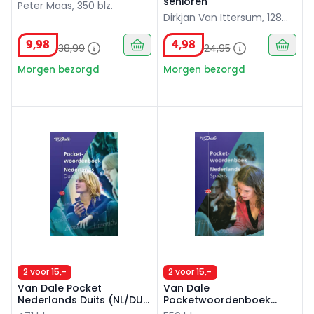
senioren
Peter Maas, 350 blz.
Dirkjan Van Ittersum, 128
blz.
9
,
98
4
,
98
38
,
99
24
,
95
Morgen bezorgd
Morgen bezorgd
Van Dale Pocket Nederlands Duits (NL/DU) 4e editie
Van Dale Pocketwoordenboe
2 voor 15,-
2 voor 15,-
Van Dale Pocket
Van Dale
Nederlands Duits (NL/DU)
Pocketwoordenboek
4e editie
Nederlands-Spaans 3e