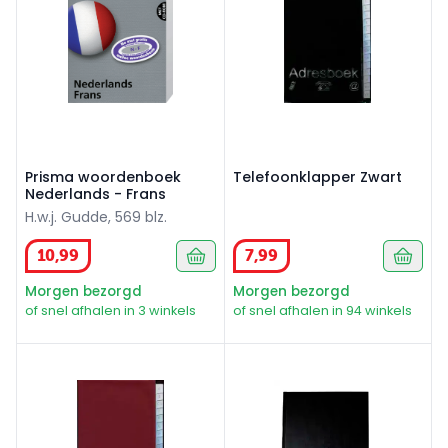
Prisma woordenboek
Telefoonklapper Zwart
Nederlands - Frans
H.w.j. Gudde, 569 blz.
10
,
99
7
,
99
Morgen bezorgd
Morgen bezorgd
of snel afhalen in 3 winkels
of snel afhalen in 94 winkels
Telefoonklapper Rood
Dummie A4 zwart met struc