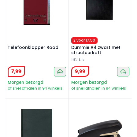
2 voor 17,50
Telefoonklapper Rood
Dummie A4 zwart met
structuurkaft
192 blz.
7
,
99
9
,
99
Morgen bezorgd
Morgen bezorgd
of snel afhalen in 94 winkels
of snel afhalen in 94 winkels
Dummie A5 zwart structuur
Nietmachine zwart