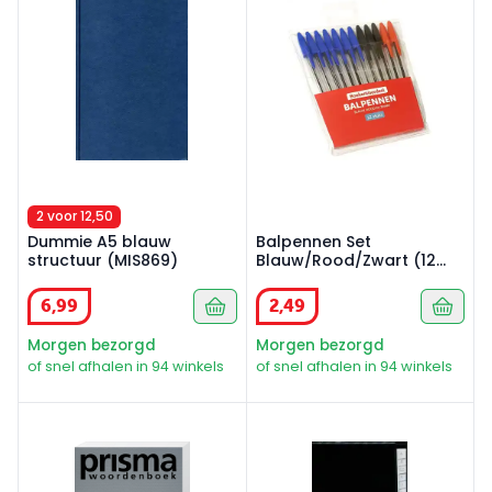
2 voor 12,50
Dummie A5 blauw
Balpennen Set
structuur (MIS869)
Blauw/Rood/Zwart (12
stuks)
6
,
99
2
,
49
Morgen bezorgd
Morgen bezorgd
of snel afhalen in 94 winkels
of snel afhalen in 94 winkels
Prisma woordenboek Nederlands - Frans
Telefoonklapper Zwart