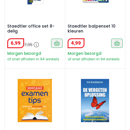
Staedtler office set 8-
Staedtler balpenset 10
delig
kleuren
6
,
99
4
,
99
7
,
95
Morgen bezorgd
Morgen bezorgd
of snel afhalen in 94 winkels
of snel afhalen in 94 winkels
Onmisbare examentips
De vergeten oplossing