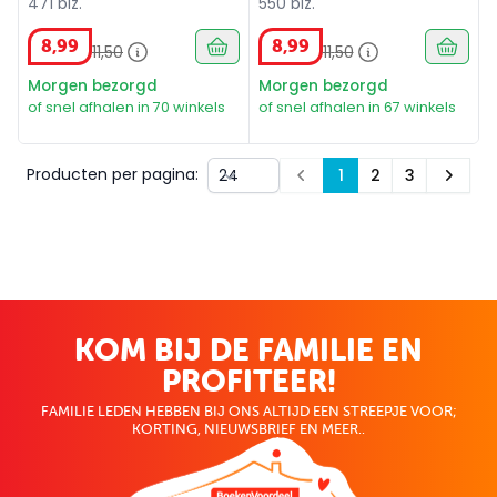
471 blz.
550 blz.
editie
8
,
99
8
,
99
11
,
50
11
,
50
Morgen bezorgd
Morgen bezorgd
of snel afhalen in 70 winkels
of snel afhalen in 67 winkels
Producten per pagina:
1
2
3
Prev
Next
KOM BIJ DE FAMILIE EN
PROFITEER!
FAMILIE LEDEN HEBBEN BIJ ONS ALTIJD EEN STREEPJE VOOR;
KORTING, NIEUWSBRIEF EN MEER..