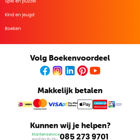
Spel en puzzel
Kind en jeugd
Boeken
Volg Boekenvoordeel
Facebook
Instagram
LinkedIn
Pinterest
Youtube
Makkelijk betalen
CADEAUTJE
Boekenvoordeel
Kunnen wij je helpen?
085 273 9701
Klantenservice
ma/do 11-12u