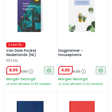
2 voor 15,-
Van Dale Pocket
Dagplanner -
Nederlands (NL)
Houseplants
553 blz.
8
,
99
4
,
00
11
,
50
9
,
99
Morgen bezorgd
Morgen bezorgd
of snel afhalen in 65 winkels
of snel afhalen in 93 winkels
Dummie A4 blauw structuur (MIS869)
Dummie A5 rood structuur (