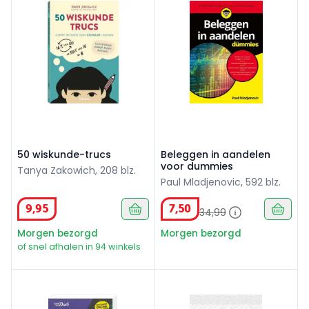
50 wiskunde-trucs
Beleggen in aandelen
voor dummies
Tanya Zakowich, 208 blz.
Paul Mladjenovic, 592 blz.
9
,
95
7
,
50
34
,
99
Morgen bezorgd
Morgen bezorgd
of snel afhalen in 94 winkels
Van Dale Pocket Nederlands (NL)
Dagplanner - Houseplants