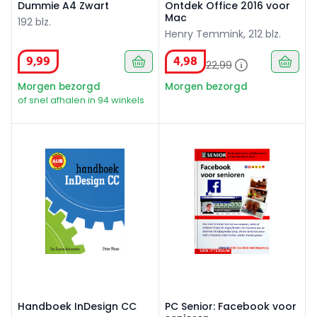
Dummie A4 Zwart
Ontdek Office 2016 voor
Mac
192 blz.
Henry Temmink, 212 blz.
9
,
99
4
,
98
22
,
99
Morgen bezorgd
Morgen bezorgd
of snel afhalen in 94 winkels
Handboek InDesign CC
PC Senior: Facebook voor se
Handboek InDesign CC
PC Senior: Facebook voor