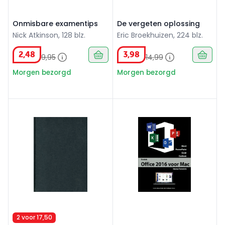
Onmisbare examentips
De vergeten oplossing
Nick Atkinson, 128 blz.
Eric Broekhuizen, 224 blz.
2
,
48
3
,
98
9
,
95
14
,
99
Morgen bezorgd
Morgen bezorgd
Dummie A4 Zwart
Ontdek Office 2016 voor Ma
2 voor 17,50