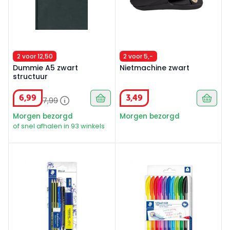
2 voor 12,50
2 voor 5,-
Dummie A5 zwart
Nietmachine zwart
structuur
6
,
99
3
,
49
7
,
99
Morgen bezorgd
Morgen bezorgd
of snel afhalen in 93 winkels
Staedtler office set 8-delig
Staedtler balpenset 10 kleu