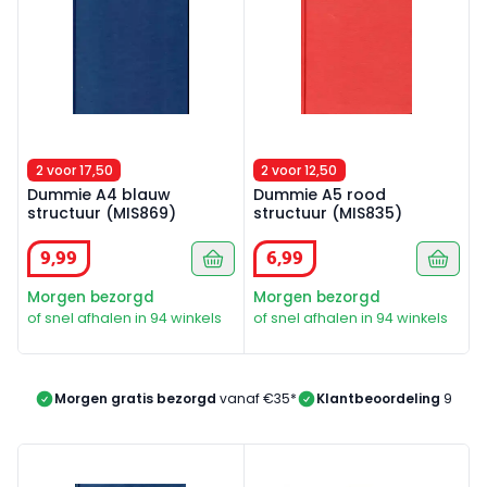
2 voor 17,50
2 voor 12,50
Dummie A4 blauw
Dummie A5 rood
structuur (MIS869)
structuur (MIS835)
9
,
99
6
,
99
Morgen bezorgd
Morgen bezorgd
of snel afhalen in 94 winkels
of snel afhalen in 94 winkels
Morgen gratis bezorgd
vanaf €35*
Klantbeoordeling
9/10
Dummie A5 blauw structuur (MIS869)
Balpennen Set Blauw/Rood/Z