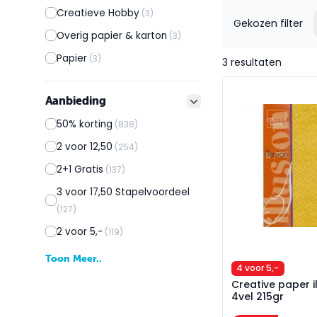
Creatieve Hobby
(3)
Gekozen filter
Overig papier & karton
(3)
Papier
(3)
3 resultaten
Creative paper il
Aanbieding
filter button
50% korting
(838)
2 voor 12,50
(254)
2+1 Gratis
(137)
3 voor 17,50 Stapelvoordeel
(127)
2 voor 5,-
(119)
Toon Meer..
4 voor 5,-
Creative paper i
4vel 215gr