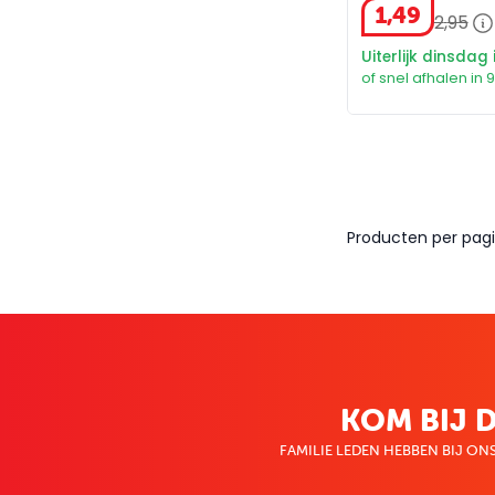
1
,
49
2
,
95
Uiterlijk dinsdag 
of snel afhalen in 
Producten per pagi
KOM BIJ D
FAMILIE LEDEN HEBBEN BIJ ONS