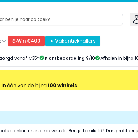
e
🥳Win €400
☀️ Vakantieknallers
ezorgd
vanaf €35*
Klantbeoordeling
9/10
Afhalen in bijna
1
f in één van de bijna
100 winkels
.
acties online en in onze winkels. Ben je
familielid
? Dan profiteer 