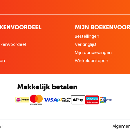
EKENVOORDEEL
MIJN BOEKENVOOR
Bestellingen
ekenVoordeel
Verlanglijst
Mijn aanbiedingen
len
Winkelaankopen
Makkelijk betalen
CADEAUTJE
Boekenvoordeel
Algemen
e!