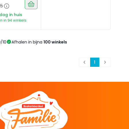
95
sdag in huis
n in 94 winkels
/10
Afhalen in bijna
100 winkels
1
Prev
Next