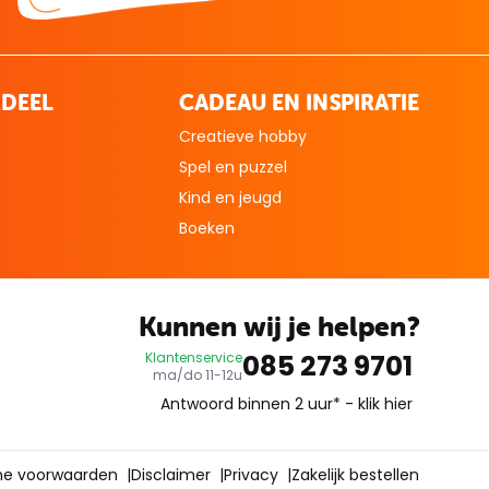
DEEL
CADEAU EN INSPIRATIE
Creatieve hobby
Spel en puzzel
Kind en jeugd
Boeken
Kunnen wij je helpen?
085 273 9701
Klantenservice
ma/do 11-12u
Antwoord binnen 2 uur* -
klik hier
e voorwaarden
|
Disclaimer
|
Privacy
|
Zakelijk bestellen