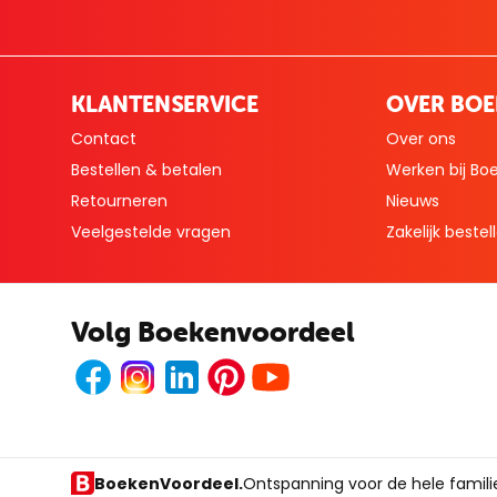
KLANTENSERVICE
OVER BO
Contact
Over ons
Bestellen & betalen
Werken bij Bo
Retourneren
Nieuws
Veelgestelde vragen
Zakelijk bestel
Volg Boekenvoordeel
Facebook
Instagram
LinkedIn
Pinterest
Youtube
BoekenVoordeel.
Ontspanning voor de hele famili