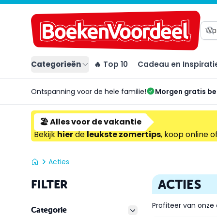
Categorieën
🔥 Top 10
Cadeau en Inspirati
Ontspanning voor de hele familie!
Morgen gratis b
🏖️ Alles voor de vakantie
Bekijk
hier
de
leukste zomertips
, koop online o
Acties
ACTIES
FILTER
Profiteer van onze 
Categorie
filter button