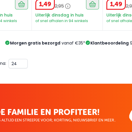
1
,
49
1
,
49
2
,
95
2
,
in huis
Uiterlijk dinsdag in huis
Uiterlijk din
94 winkels
of snel afhalen in 94 winkels
of snel afhale
Morgen gratis bezorgd
vanaf €35*
Klantbeoordeling
9
na:
E FAMILIE EN PROFITEER!
 ALTIJD EEN STREEPJE VOOR; KORTING, NIEUWSBRIEF EN MEER..