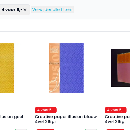
4 voor 5,-
Verwijder alle filters
lusion geel 4vel 215gr
Creative paper illusion blauw 4vel 215gr
Creative pape
4 voor 5,-
4 voor 5,-
llusion geel
Creative paper illusion blauw
Creative pap
4vel 215gr
4vel 215gr