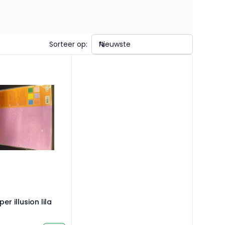
Sorteer op:
r illusion lila 4vel 215gr
er illusion lila