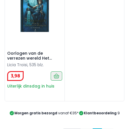
Oorlogen van de
verrezen wereld Het
Nieuwe Rijk
Licia Troisi, 535 blz.
3
,
98
Uiterlijk dinsdag in huis
Morgen gratis bezorgd
vanaf €35*
Klantbeoordeling
9/10