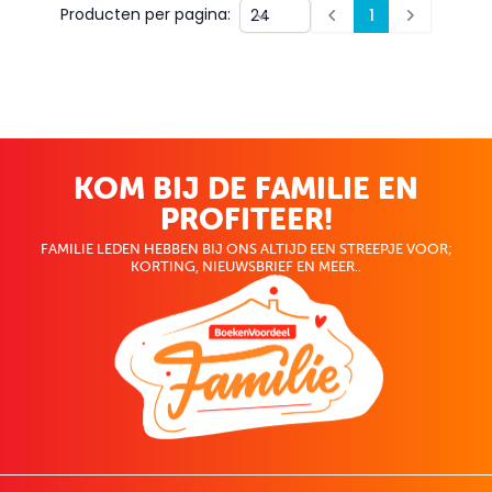
Producten per pagina:
1
Prev
Next
KOM BIJ DE FAMILIE EN
PROFITEER!
FAMILIE LEDEN HEBBEN BIJ ONS ALTIJD EEN STREEPJE VOOR;
KORTING, NIEUWSBRIEF EN MEER..