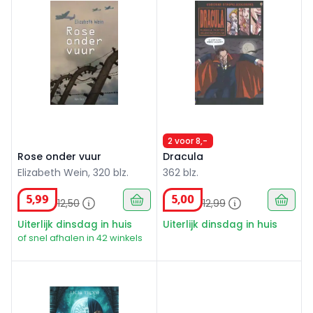
2 voor 8,-
Rose onder vuur
Dracula
Elizabeth Wein, 320 blz.
362 blz.
5
,
99
5
,
00
12
,
50
12
,
99
Uiterlijk dinsdag in huis
Uiterlijk dinsdag in huis
of snel afhalen in 42 winkels
Oorlogen van de verrezen wereld Het Nieuwe Rijk