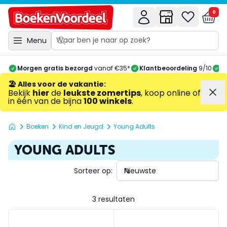
0
Menu
Morgen gratis bezorgd
vanaf €35*
Klantbeoordeling
9/10
A
🏖️ Alles voor de vakantie
:
Bekijk
hier
de
leukste zomertips
, koop online of
in één van de bijna
100 winkels
.
Boeken
Kind en Jeugd
Young Adults
YOUNG ADULTS
Sorteer op:
3 resultaten
Rose onder vuur
Dracula