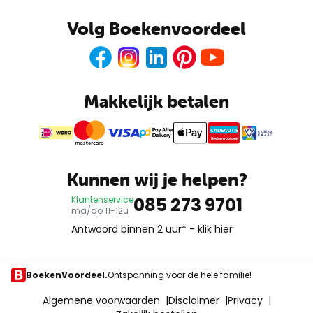
Volg Boekenvoordeel
Facebook
Instagram
LinkedIn
Pinterest
Youtube
Makkelijk betalen
CADEAUTJE
Boekenvoordeel
Kunnen wij je helpen?
085 273 9701
Klantenservice
ma/do 11-12u
Antwoord binnen 2 uur* -
klik hier
BoekenVoordeel.
Ontspanning voor de hele familie!
Algemene voorwaarden
|
Disclaimer
|
Privacy
|