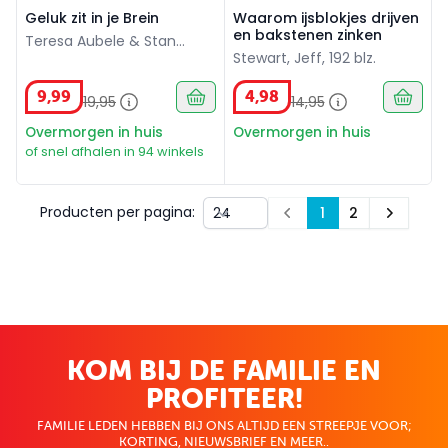
Geluk zit in je Brein
Waarom ijsblokjes drijven
en bakstenen zinken
Teresa Aubele & Stan
Stewart, Jeff, 192 blz.
Wenck, 256 blz.
9
,
99
4
,
98
19
,
95
14
,
95
Overmorgen in huis
Overmorgen in huis
of snel afhalen in 94 winkels
Producten per pagina:
1
2
Prev
Next
KOM BIJ DE FAMILIE EN
PROFITEER!
FAMILIE LEDEN HEBBEN BIJ ONS ALTIJD EEN STREEPJE VOOR;
KORTING, NIEUWSBRIEF EN MEER..