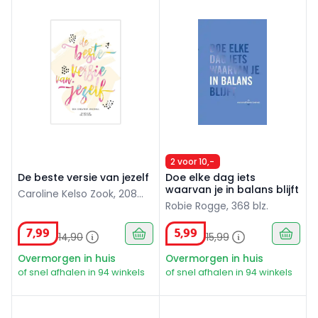
De beste versie van jezelf
Doe elke dag iets waarvan je 
2 voor 10,-
De beste versie van jezelf
Doe elke dag iets
waarvan je in balans blijft
Caroline Kelso Zook, 208
Robie Rogge, 368 blz.
blz.
7
,
99
5
,
99
14
,
90
15
,
99
Overmorgen in huis
Overmorgen in huis
of snel afhalen in 94 winkels
of snel afhalen in 94 winkels
Doe elke dag iets om je leven makkelijker te maken
Doe elke dag iets wat je laa