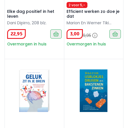
2 voor 5,-
Elke dag positief in het
Efficient werken zo doe je
leven
dat
Dani Dipirro, 208 blz.
Marion En Werner Tiki
Kustenmacher, 117 blz.
22
,
95
3
,
00
9
,
95
Overmorgen in huis
Overmorgen in huis
Geluk zit in je Brein
Waarom ijsblokjes drijven e