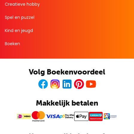
Creatieve hobby
Spel en puzzel
Kind en jeugd
Boeken
Volg Boekenvoordeel
Facebook
Instagram
LinkedIn
Pinterest
Youtube
Makkelijk betalen
CADEAUTJE
Boekenvoordeel