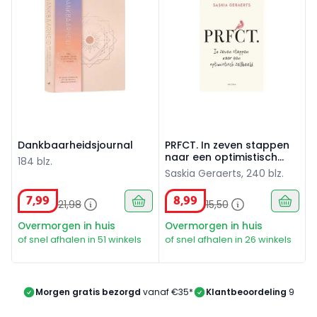
Dankbaarheidsjournal
PRFCT. In zeven stappen
naar een optimistisch
184 blz.
zelfbeeld
Saskia Geraerts, 240 blz.
7
,
99
8
,
99
21
,
98
15
,
50
Overmorgen in huis
Overmorgen in huis
of snel afhalen in 51 winkels
of snel afhalen in 26 winkels
Morgen gratis bezorgd
vanaf €35*
Klantbeoordeling
9/10