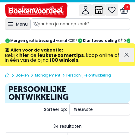
0
Menu
Morgen gratis bezorgd
vanaf €35*
Klantbeoordeling
9/10
A
🏖️ Alles voor de vakantie
:
Bekijk
hier
de
leukste zomertips
, koop online of
in één van de bijna
100 winkels
.
Boeken
Management
Persoonlijke ontwikkeling
PERSOONLIJKE
ONTWIKKELING
Sorteer op:
34 resultaten