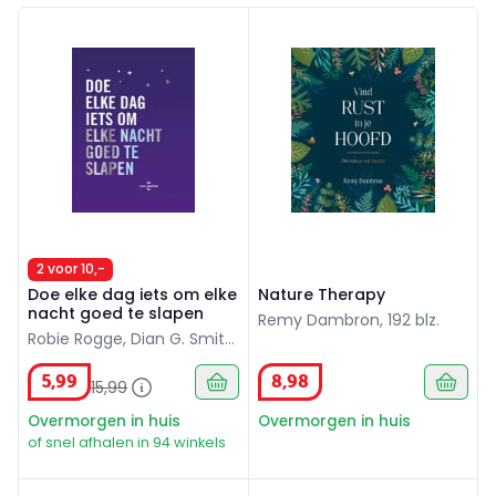
Doe elke dag iets om elke nacht goed te slapen
Nature Therapy
2 voor 10,-
Doe elke dag iets om elke
Nature Therapy
nacht goed te slapen
Remy Dambron, 192 blz.
Robie Rogge, Dian G. Smith,
368 blz.
5
,
99
8
,
98
15
,
99
Overmorgen in huis
Overmorgen in huis
of snel afhalen in 94 winkels
Verander je gewoontes
Laat het los journal