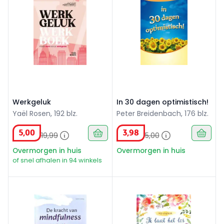
Werkgeluk
In 30 dagen optimistisch!
Yaël Rosen, 192 blz.
Peter Breidenbach, 176 blz.
5
,
00
3
,
98
19
,
99
5
,
00
Overmorgen in huis
Overmorgen in huis
of snel afhalen in 94 winkels
De kracht van mindfulness
Ik laat het los: Mijn dagboek