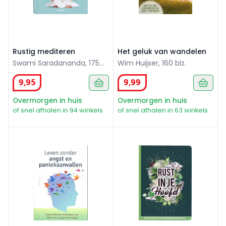
Rustig mediteren
Het geluk van wandelen
Swami Saradananda, 175
Wim Huijser, 160 blz.
blz.
9
,
95
9
,
99
Overmorgen in huis
Overmorgen in huis
of snel afhalen in 94 winkels
of snel afhalen in 63 winkels
Leven zonder angst en paniekaanvallen
Rust in je hoofd