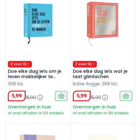
2 voor 10,-
2 voor 10,-
Doe elke dag iets om je
Doe elke dag iets wat je
leven makkelijker te
laat glimlachen
maken
368 blz.
Robie Rogge, 368 blz.
5
,
99
5
,
99
15
,
99
15
,
99
Overmorgen in huis
Overmorgen in huis
of snel afhalen in 93 winkels
of snel afhalen in 90 winkels
Dankbaarheidsjournal
PRFCT. In zeven stappen naa