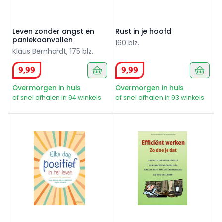
Leven zonder angst en
Rust in je hoofd
paniekaanvallen
160 blz.
Klaus Bernhardt, 175 blz.
9
,
99
9
,
99
Overmorgen in huis
Overmorgen in huis
of snel afhalen in 94 winkels
of snel afhalen in 93 winkels
Elke dag positief in het leven
Efficient werken zo doe je da