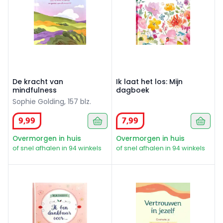
De kracht van
Ik laat het los: Mijn
mindfulness
dagboek
Sophie Golding, 157 blz.
9
,
99
7
,
99
Overmorgen in huis
Overmorgen in huis
of snel afhalen in 94 winkels
of snel afhalen in 94 winkels
Ik ben dankbaar voor...:Mijn dagboek
Vertrouwen in jezelf