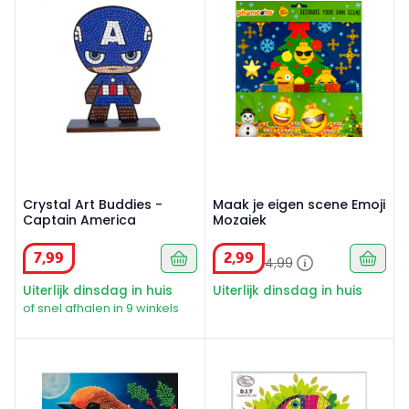
Crystal Art Buddies -
Maak je eigen scene Emoji
Captain America
Mozaiek
7
,
99
2
,
99
4
,
99
Uiterlijk dinsdag in huis
Uiterlijk dinsdag in huis
of snel afhalen in 9 winkels
Crystal card kit XM104 Robin
Crystal Art sticker Toucan