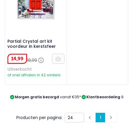
Partial Crystal art kit
voordeur in kerstsfeer
14
,
99
18
,
99
Uitverkocht
of snel afhalen in 42 winkels
Morgen gratis bezorgd
vanaf €35*
Klantbeoordeling
9/10
Producten per pagina:
1
Prev
Next