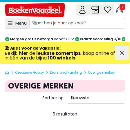
0
Menu
Morgen gratis bezorgd
vanaf €35*
Klantbeoordeling
9/10
A
🏖️ Alles voor de vakantie
:
Bekijk
hier
de
leukste zomertips
, koop online of
in één van de bijna
100 winkels
.
Creatieve Hobby
Diamond Painting
Overige merken
OVERIGE MERKEN
Sorteer op:
5 resultaten
Crystal Art Buddies - Captain America
Maak je eigen scene Emoji M