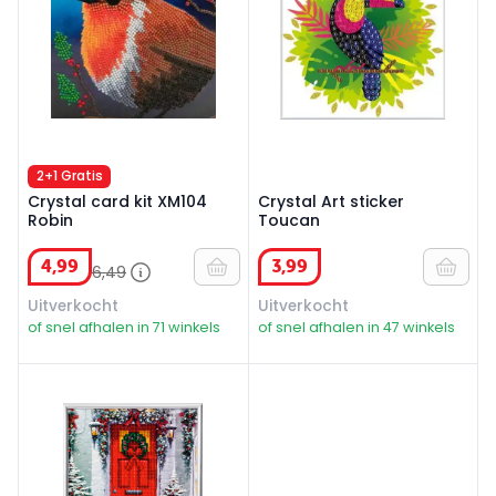
2+1 Gratis
Crystal card kit XM104
Crystal Art sticker
Robin
Toucan
4
,
99
3
,
99
6
,
49
Uitverkocht
Uitverkocht
of snel afhalen in 71 winkels
of snel afhalen in 47 winkels
Partial Crystal art kit voordeur in kerstsfeer