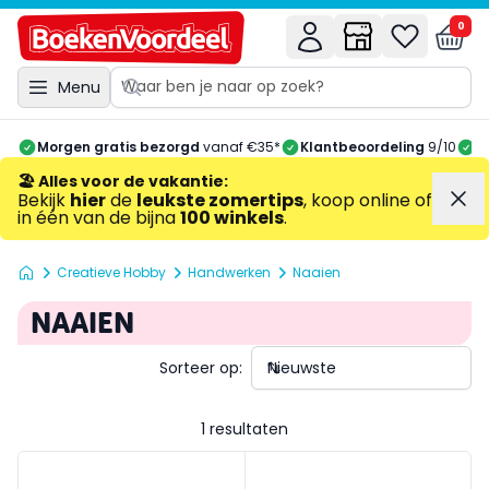
0
Menu
Morgen gratis bezorgd
vanaf €35*
Klantbeoordeling
9/10
A
🏖️ Alles voor de vakantie
:
Bekijk
hier
de
leukste zomertips
, koop online of
in één van de bijna
100 winkels
.
Creatieve Hobby
Handwerken
Naaien
NAAIEN
Sorteer op:
1 resultaten
Home & Hobby Kussens Naaien