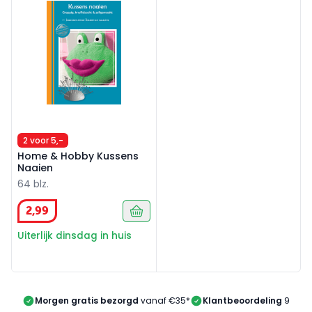
2 voor 5,-
Home & Hobby Kussens
Naaien
64 blz.
2
,
99
Uiterlijk dinsdag in huis
Morgen gratis bezorgd
vanaf €35*
Klantbeoordeling
9/10