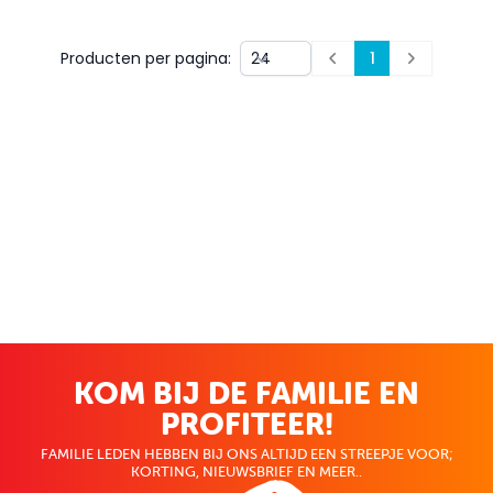
Producten per pagina:
1
Prev
Next
KOM BIJ DE FAMILIE EN
PROFITEER!
FAMILIE LEDEN HEBBEN BIJ ONS ALTIJD EEN STREEPJE VOOR;
KORTING, NIEUWSBRIEF EN MEER..