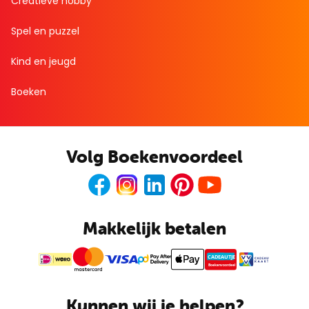
Creatieve hobby
Spel en puzzel
Kind en jeugd
Boeken
Volg Boekenvoordeel
Facebook
Instagram
LinkedIn
Pinterest
Youtube
Makkelijk betalen
CADEAUTJE
Boekenvoordeel
Kunnen wij je helpen?