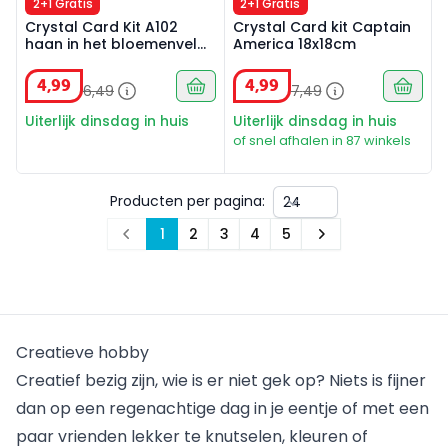
2+1 Gratis
2+1 Gratis
Crystal Card Kit A102
Crystal Card kit Captain
haan in het bloemenveld
America 18x18cm
18x18cm
4
,
99
4
,
99
6
,
49
7
,
49
Uiterlijk dinsdag in huis
Uiterlijk dinsdag in huis
of snel afhalen in 87 winkels
Producten per pagina:
1
2
3
4
5
Prev
Next
Creatieve hobby
Creatief bezig zijn, wie is er niet gek op? Niets is fijner
dan op een regenachtige dag in je eentje of met een
paar vrienden lekker te knutselen, kleuren of