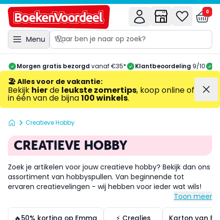
0
Menu
Morgen gratis bezorgd
vanaf €35*
Klantbeoordeling
9/10
A
🏖️ Alles voor de vakantie
:
Bekijk
hier
de
leukste zomertips
, koop online of
in één van de bijna
100 winkels
.
Creatieve Hobby
CREATIEVE HOBBY
Zoek je artikelen voor jouw creatieve hobby? Bekijk dan ons
assortiment van hobbyspullen. Van beginnende tot
ervaren creatievelingen - wij hebben voor ieder wat wils!
Toon meer
🔥50% korting op Emma
⚡ Crealies
Karton van E