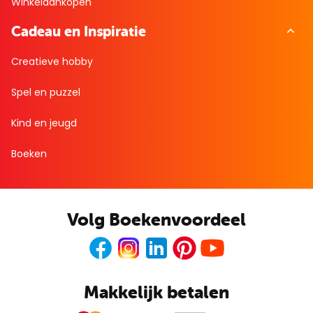
Winkelaankopen
Cadeau en Inspiratie
Creatieve hobby
Spel en puzzel
Kind en jeugd
Boeken
Volg Boekenvoordeel
Facebook
Instagram
LinkedIn
Pinterest
Youtube
Makkelijk betalen