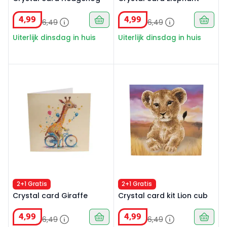
4
,
99
4
,
99
6
,
49
6
,
49
Uiterlijk dinsdag in huis
Uiterlijk dinsdag in huis
Crystal card Giraffe
Crystal card kit Lion cub
2+1 Gratis
2+1 Gratis
Crystal card Giraffe
Crystal card kit Lion cub
4
,
99
4
,
99
6
,
49
6
,
49