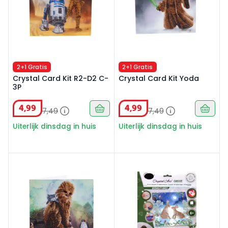
2+1 Gratis
2+1 Gratis
Crystal Card Kit R2-D2 C-
Crystal Card Kit Yoda
3P
4
,
99
4
,
99
7
,
49
7
,
49
Uiterlijk dinsdag in huis
Uiterlijk dinsdag in huis
Crystal Card Kit Chewbacca
Crystal Card Kit XM106 Bunni