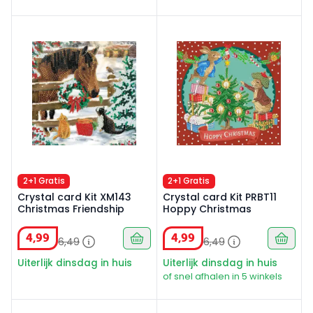
Crystal card Kit XM143 Christmas Friendship
Crystal card Kit PRBT11 Hop
2+1 Gratis
2+1 Gratis
Crystal card Kit XM143
Crystal card Kit PRBT11
Christmas Friendship
Hoppy Christmas
4
,
99
4
,
99
6
,
49
6
,
49
Uiterlijk dinsdag in huis
Uiterlijk dinsdag in huis
of snel afhalen in 5 winkels
Crystal Card Kit MCU907 Festive Spiderman
Crystal Card Kit Grogu