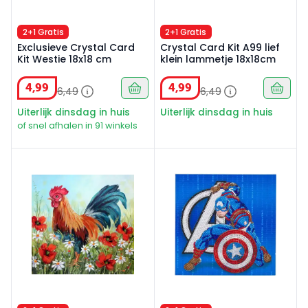
2+1 Gratis
2+1 Gratis
Exclusieve Crystal Card
Crystal Card Kit A99 lief
Kit Westie 18x18 cm
klein lammetje 18x18cm
4
,
99
4
,
99
6
,
49
6
,
49
Uiterlijk dinsdag in huis
Uiterlijk dinsdag in huis
of snel afhalen in 91 winkels
Crystal Card Kit A102 haan in het bloemenveld 18x18cm
Crystal Card kit Captain Am