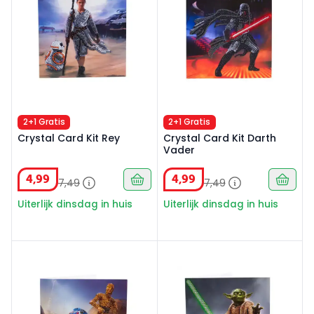
2+1 Gratis
2+1 Gratis
Crystal Card Kit Rey
Crystal Card Kit Darth
Vader
4
,
99
4
,
99
7
,
49
7
,
49
Uiterlijk dinsdag in huis
Uiterlijk dinsdag in huis
Crystal Card Kit R2-D2 C-3P
Crystal Card Kit Yoda