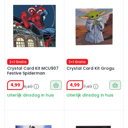
2+1 Gratis
2+1 Gratis
Crystal Card Kit MCU907
Crystal Card Kit Grogu
Festive Spiderman
4
,
99
4
,
99
6
,
49
7
,
49
Uiterlijk dinsdag in huis
Uiterlijk dinsdag in huis
Crystal Card Kit Rey
Crystal Card Kit Darth Vade