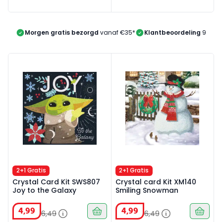
Morgen gratis bezorgd
vanaf €35*
Klantbeoordeling
9/10
Crystal Card Kit SWS807 Joy to the Galaxy
Crystal card Kit XM140 Smi
2+1 Gratis
2+1 Gratis
Crystal Card Kit SWS807
Crystal card Kit XM140
Joy to the Galaxy
Smiling Snowman
4
,
99
4
,
99
6
,
49
6
,
49