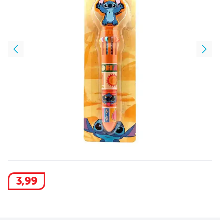
3
,
99