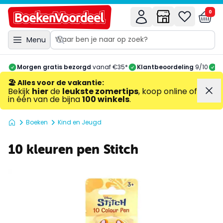
0
Menu
Morgen gratis bezorgd
vanaf €35*
Klantbeoordeling
9/10
A
🏖️ Alles voor de vakantie
:
Bekijk
hier
de
leukste zomertips
, koop online of
in één van de bijna
100 winkels
.
Boeken
Kind en Jeugd
10 kleuren pen Stitch