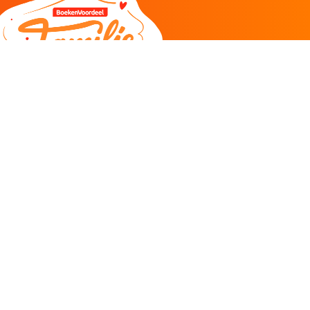
DEEL
CADEAU EN INSPIRATIE
Creatieve hobby
Spel en puzzel
Kind en jeugd
Boeken
Kunnen wij je helpen?
085 273 9701
Klantenservice
ma/do 11-12u