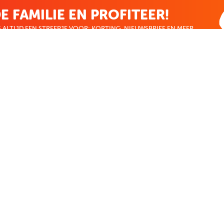
E FAMILIE EN PROFITEER!
 ALTIJD EEN STREEPJE VOOR; KORTING, NIEUWSBRIEF EN MEER..
EKENVOORDEEL
MIJN BOEKENVOOR
Bestellingen
ekenVoordeel
Verlanglijst
Mijn aanbiedingen
len
Winkelaankopen
Makkelijk betalen
CADEAUTJE