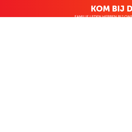
KOM BIJ D
FAMILIE LEDEN HEBBEN BIJ ONS
KLANTENSERVICE
OVER BO
Contact
Over ons
Bestellen & betalen
Werken bij Bo
Retourneren
Nieuws
Veelgestelde vragen
Zakelijk bestel
Volg Boekenvoordeel
Facebook
Instagram
LinkedIn
Pinterest
Youtube