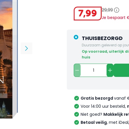
29
,
99
7
,
99
Je bespaart
THUISBEZORGD
Duurzaam geleverd op jou
op voorraad, uiterlijk dinsdag in
huis
Gratis bezorgd
vanaf 
Voor 14:00 uur besteld,
Niet goed?
Makkelijk re
Betaal veilig
, met iDea