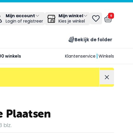
Mijn winkel
Mijn account
0
Kies je winkel
Login of registreer
Bekijk de folder
00 winkels
Klantenservice
Winkels
e Plaatsen
 blz.