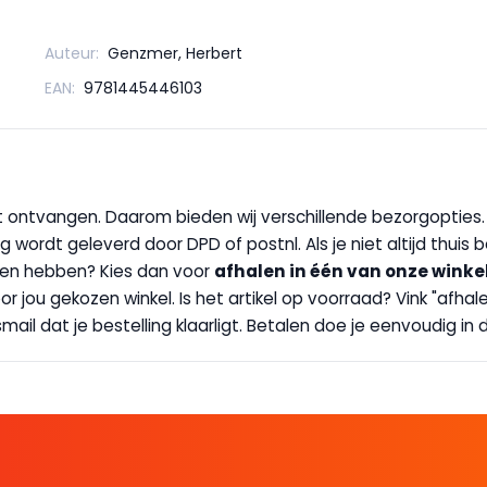
Auteur:
Genzmer, Herbert
EAN:
9781445446103
wilt ontvangen. Daarom bieden wij verschillende bezorgopties
g wordt geleverd door DPD of postnl. Als je niet altijd thuis 
handen hebben? Kies dan voor
afhalen in één van onze winke
 door jou gekozen winkel. Is het artikel op voorraad? Vink "af
ail dat je bestelling klaarligt. Betalen doe je eenvoudig in d