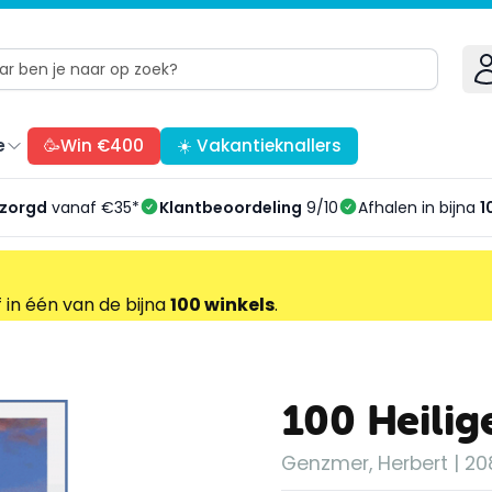
e
🥳Win €400
☀️ Vakantieknallers
ezorgd
vanaf €35*
Klantbeoordeling
9/10
Afhalen in bijna
1
f in één van de bijna
100 winkels
.
100 Heilig
Genzmer, Herbert | 208