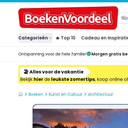
Categorieën
🔥 Top 10
Cadeau en Inspirati
Ontspanning voor de hele familie!
Morgen gratis b
🏖️ Alles voor de vakantie
Bekijk
hier
de
leukste zomertips
, koop online o
Boeken
Kunst en Cultuur
Architectuur