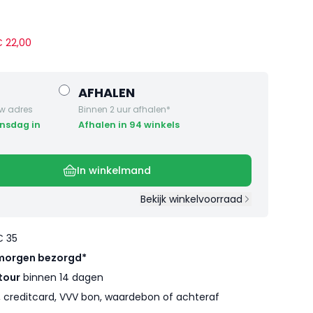
 €
22
,
00
AFHALEN
w adres
Binnen 2 uur afhalen*
Afhalen in 94 winkels
In winkelmand
Bekijk winkelvoorraad
€ 35
morgen bezorgd*
tour
binnen 14 dagen
l, creditcard, VVV bon, waardebon of achteraf