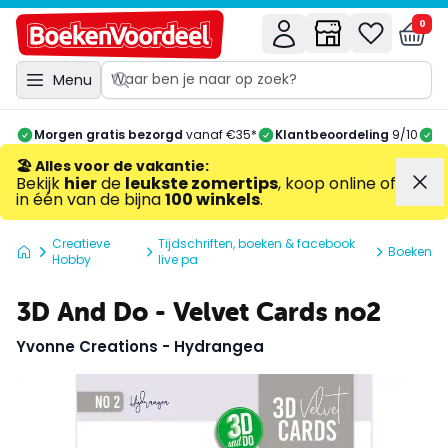
0
Menu
Morgen gratis bezorgd
vanaf €35*
Klantbeoordeling
9/10
A
🏖️ Alles voor de vakantie
:
Bekijk
hier
de
leukste zomertips
, koop online of
in één van de bijna
100 winkels
.
Creatieve
Tijdschriften, boeken & facebook
Boeken
Hobby
live pa
3D And Do - Velvet Cards no2
Yvonne Creations - Hydrangea