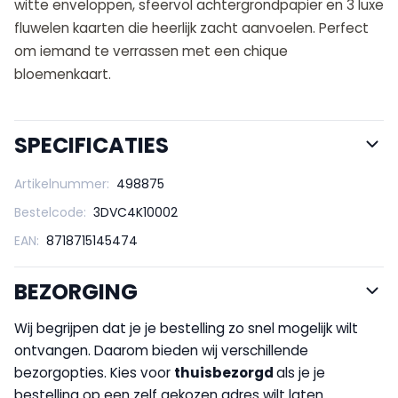
witte enveloppen, sfeervol achtergrondpapier en 3 luxe
fluwelen kaarten die heerlijk zacht aanvoelen. Perfect
om iemand te verrassen met een chique
bloemenkaart.
SPECIFICATIES
Artikelnummer:
498875
Bestelcode:
3DVC4K10002
EAN:
8718715145474
BEZORGING
Wij begrijpen dat je je bestelling zo snel mogelijk wilt
ontvangen. Daarom bieden wij verschillende
bezorgopties. Kies voor
thuisbezorgd
als je je
bestelling op een zelf gekozen adres wilt laten