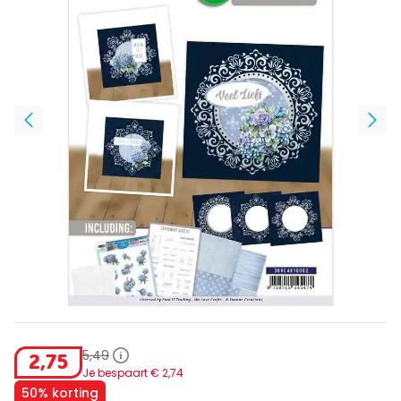
5
,
49
2
,
75
Je bespaart €
2
,
74
50% korting