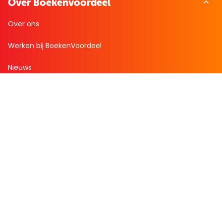
Over Boekenvoordeel
Over ons
Werken bij BoekenVoordeel
Nieuws
Zakelijk bestellen
Mijn boekenvoordeel
Bestellingen
Verlanglijst
Mijn aanbiedingen
Winkelaankopen
Cadeau en Inspiratie