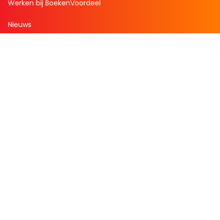
Werken bij BoekenVoordeel
Nieuws
Zakelijk bestellen
Mijn boekenvoordeel
Bestellingen
Verlanglijst
Mijn aanbiedingen
Winkelaankopen
Cadeau en Inspiratie
Creatieve hobby
Spel en puzzel