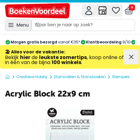
0
Menu
Morgen gratis bezorgd
vanaf €35*
Klantbeoordeling
9/10
A
🏖️ Alles voor de vakantie
:
Bekijk
hier
de
leukste zomertips
, koop online of
in één van de bijna
100 winkels
.
Creatieve Hobby
Stansvellen & Stansboeken
Stempels
Acrylic Block 22x9 cm