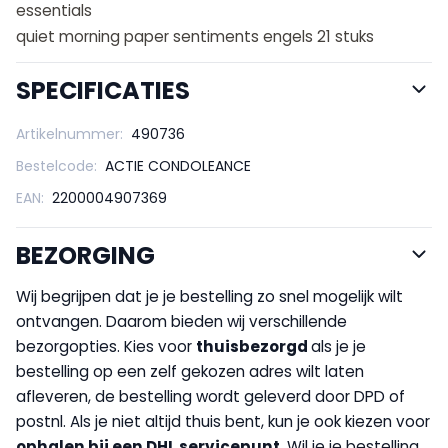
essentials
quiet morning paper sentiments engels 21 stuks
SPECIFICATIES
Artikelnummer:
490736
Bestelcode:
ACTIE CONDOLEANCE
EAN:
2200004907369
BEZORGING
Wij begrijpen dat je je bestelling zo snel mogelijk wilt
ontvangen. Daarom bieden wij verschillende
bezorgopties. Kies voor
thuisbezorgd
als je je
bestelling op een zelf gekozen adres wilt laten
afleveren, de bestelling wordt geleverd door DPD of
postnl. Als je niet altijd thuis bent, kun je ook kiezen voor
op
halen bij een DHL servicepunt
. Wil je je bestelling