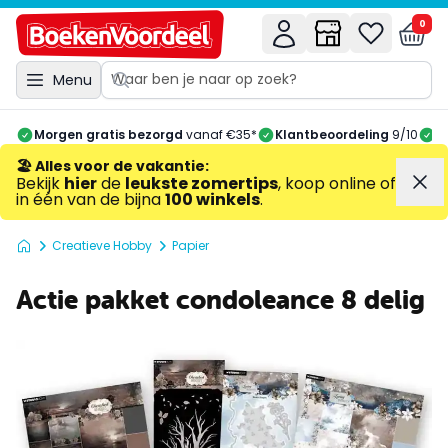
0
Menu
Morgen gratis bezorgd
vanaf €35*
Klantbeoordeling
9/10
A
🏖️ Alles voor de vakantie
:
Bekijk
hier
de
leukste zomertips
, koop online of
in één van de bijna
100 winkels
.
Creatieve Hobby
Papier
Actie pakket condoleance 8 delig