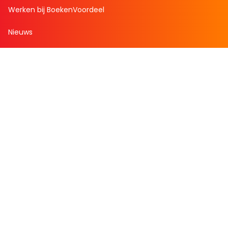
Werken bij BoekenVoordeel
Nieuws
Zakelijk bestellen
Mijn boekenvoordeel
Bestellingen
Verlanglijst
Mijn aanbiedingen
Winkelaankopen
Cadeau en Inspiratie
Creatieve hobby