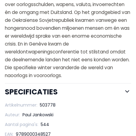
over oorlogsschulden, wapens, valuta, invoerrechten
én de omgang met Duitsland. Op het grondgebied van
de Oekraïense Sovjetrepubliek kwamen vanwege een
hongersnood bovendien miljoenen mensen om én was
er wereldwijd sprake van een enorme economische
crisis. En in Genève kwam de
wereldontwapeningsconferentie tot stilstand omdat
de deelnemende landen het niet eens konden worden.
Die specifieke winter veranderde de wereld van
naoorlogs in vooroorlogs.
SPECIFICATIES
Artikelnummer:
503778
Auteur:
Paul Jankowski
Aantal pagina's:
544
EAN:
9789000348527