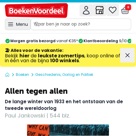
0
Menu
Morgen gratis bezorgd
vanaf €35*
Klantbeoordeling
9/10
A
🏖️ Alles voor de vakantie
:
Bekijk
hier
de
leukste zomertips
, koop online of
in één van de bijna
100 winkels
.
Boeken
Geschiedenis, Oorlog en Politiek
Allen tegen allen
De lange winter van 1933 en het ontstaan van de
tweede wereldoorlog
Paul Jankowski | 544 blz.