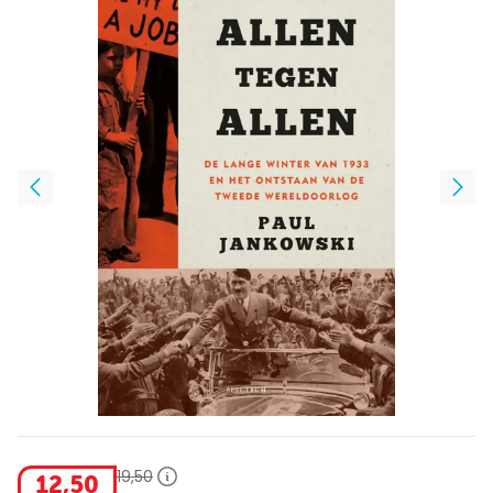
19
,
50
12
,
50