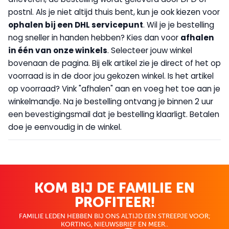
postnl. Als je niet altijd thuis bent, kun je ook kiezen voor
op
halen bij een DHL servicepunt
. Wil je je bestelling
nog sneller in handen hebben? Kies dan voor
afhalen
in één van onze winkels
. Selecteer jouw winkel
bovenaan de pagina. Bij elk artikel zie je direct of het op
voorraad is in de door jou gekozen winkel. Is het artikel
op voorraad? Vink "afhalen" aan en voeg het toe aan je
winkelmandje. Na je bestelling ontvang je binnen 2 uur
een bevestigingsmail dat je bestelling klaarligt. Betalen
doe je eenvoudig in de winkel.
KOM BIJ DE FAMILIE EN
PROFITEER!
FAMILIE LEDEN HEBBEN BIJ ONS ALTIJD EEN STREEPJE VOOR;
KORTING, NIEUWSBRIEF EN MEER..