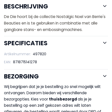
BESCHRIJVING
De Die hoort bij de collectie Nostalgic Noel van Berrie's
Beauties en is te gebruiken in combinatie met alle
gangbare stans- en embossingmachines.
SPECIFICATIES
Artikelnummer:
497820
EAN:
8718715141278
BEZORGING
Wij begrijpen dat je je bestelling zo snel mogelijk wilt
ontvangen. Daarom bieden wij verschillende
bezorgopties. Kies voor
thuisbezorgd
als je je
bestelling op een zelf gekozen adres wilt laten
afleveren, de bestelling wordt geleverd door DPD of