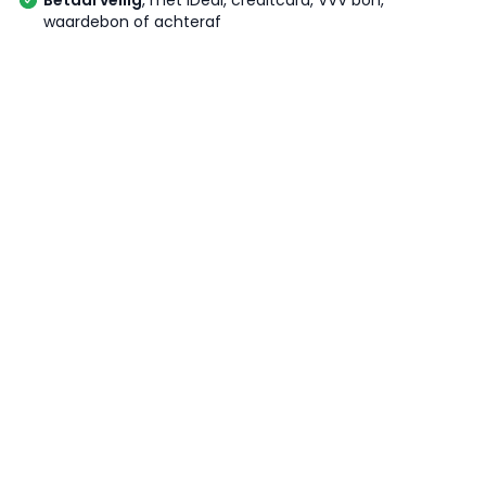
Betaal veilig
, met iDeal, creditcard, VVV bon,
waardebon of achteraf