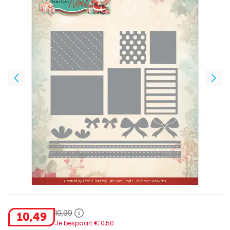
10
,
99
10
,
49
Je bespaart €
0
,
50