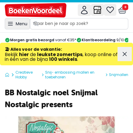
0
Menu
Morgen gratis bezorgd
vanaf €35*
Klantbeoordeling
9/10
A
🏖️ Alles voor de vakantie
:
Bekijk
hier
de
leukste zomertips
, koop online of
in één van de bijna
100 winkels
.
Creatieve
Snij- embossing mallen en
Snijmallen
Hobby
toebehoren
BB Nostalgic noel Snijmal
Nostalgic presents