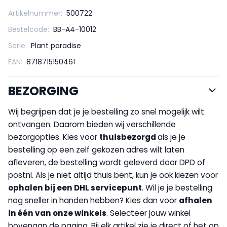
Artikelnummer:
500722
Bestelcode:
BB-A4-10012
Serie:
Plant paradise
EAN:
8718715150461
BEZORGING
Wij begrijpen dat je je bestelling zo snel mogelijk wilt
ontvangen. Daarom bieden wij verschillende
bezorgopties. Kies voor
thuisbezorgd
als je je
bestelling op een zelf gekozen adres wilt laten
afleveren, de bestelling wordt geleverd door DPD of
postnl. Als je niet altijd thuis bent, kun je ook kiezen voor
op
halen bij een DHL servicepunt
. Wil je je bestelling
nog sneller in handen hebben? Kies dan voor
afhalen
in één van onze winkels
. Selecteer jouw winkel
bovenaan de pagina. Bij elk artikel zie je direct of het op