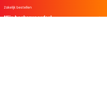
Zakelijk bestellen
Mijn boekenvoordeel
Bestellingen
Verlanglijst
Mijn aanbiedingen
Winkelaankopen
Cadeau en Inspiratie
Creatieve hobby
Spel en puzzel
Kind en jeugd