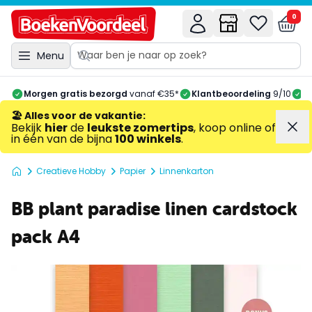
0
Menu
Morgen gratis bezorgd
vanaf €35*
Klantbeoordeling
9/10
A
🏖️ Alles voor de vakantie
:
Bekijk
hier
de
leukste zomertips
, koop online of
in één van de bijna
100 winkels
.
Creatieve Hobby
Papier
Linnenkarton
BB plant paradise linen cardstock
pack A4