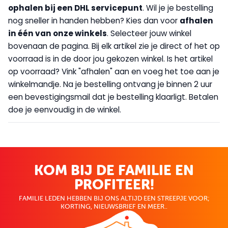
op
halen bij een DHL servicepunt
. Wil je je bestelling
nog sneller in handen hebben? Kies dan voor
afhalen
in één van onze winkels
. Selecteer jouw winkel
bovenaan de pagina. Bij elk artikel zie je direct of het op
voorraad is in de door jou gekozen winkel. Is het artikel
op voorraad? Vink "afhalen" aan en voeg het toe aan je
winkelmandje. Na je bestelling ontvang je binnen 2 uur
een bevestigingsmail dat je bestelling klaarligt. Betalen
doe je eenvoudig in de winkel.
KOM BIJ DE FAMILIE EN
PROFITEER!
FAMILIE LEDEN HEBBEN BIJ ONS ALTIJD EEN STREEPJE VOOR;
KORTING, NIEUWSBRIEF EN MEER..