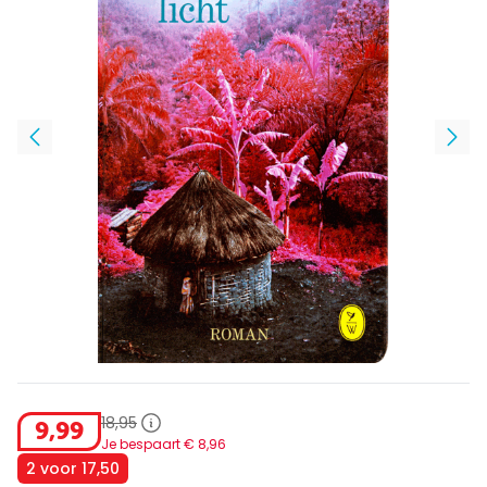
18
,
95
9
,
99
Je bespaart €
8
,
96
2 voor 17,50