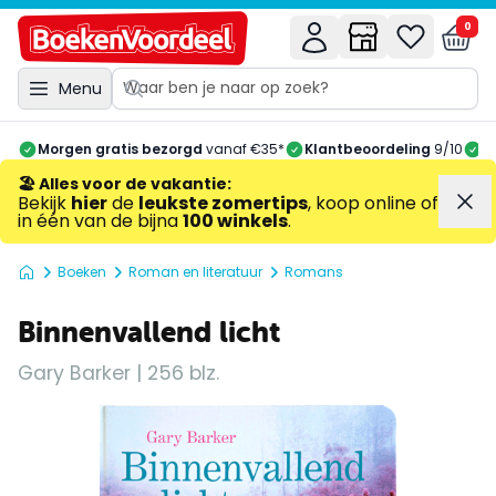
0
Menu
Morgen gratis bezorgd
vanaf €35*
Klantbeoordeling
9/10
A
🏖️ Alles voor de vakantie
:
Bekijk
hier
de
leukste zomertips
, koop online of
in één van de bijna
100 winkels
.
Boeken
Roman en literatuur
Romans
Binnenvallend licht
Gary Barker | 256 blz.