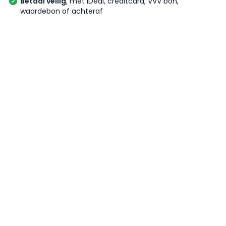
Betaal veilig
, met iDeal, creditcard, VVV bon,
waardebon of achteraf