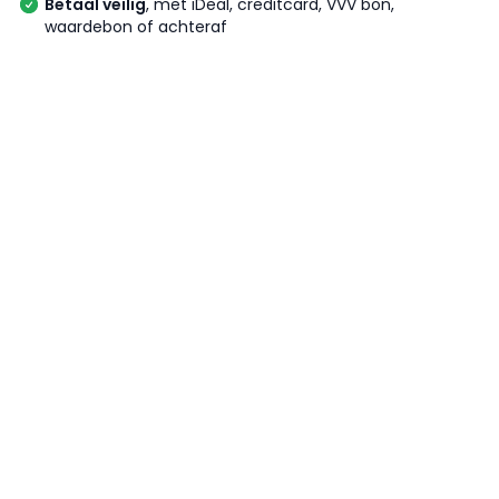
Betaal veilig
, met iDeal, creditcard, VVV bon,
waardebon of achteraf