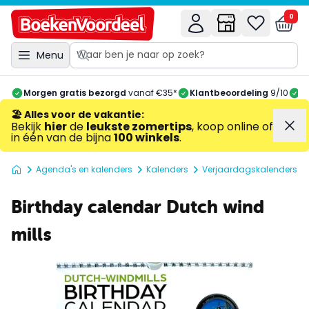
0
Menu
Morgen gratis bezorgd
vanaf €35*
Klantbeoordeling
9/10
A
🏖️ Alles voor de vakantie
:
Bekijk
hier
de
leukste zomertips
, koop online of
in één van de bijna
100 winkels
.
Agenda's en kalenders
Kalenders
Verjaardagskalenders
Birthday calendar Dutch wind
mills