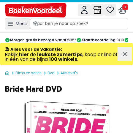
0
Menu
Morgen gratis bezorgd
vanaf €35*
Klantbeoordeling
9/10
A
🏖️ Alles voor de vakantie
:
Bekijk
hier
de
leukste zomertips
, koop online of
in één van de bijna
100 winkels
.
Films en series
Dvd
Alle dvd's
Bride Hard DVD