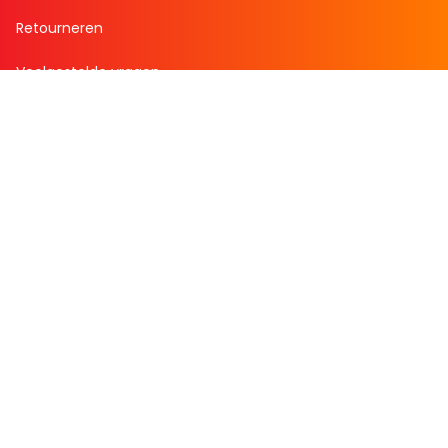
Retourneren
Veelgestelde vragen
Over Boekenvoordeel
Over ons
Werken bij BoekenVoordeel
Nieuws
Zakelijk bestellen
Mijn boekenvoordeel
Bestellingen
Verlanglijst