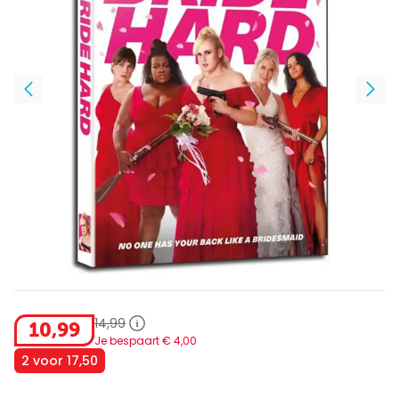
14
,
99
10
,
99
Je bespaart €
4
,
00
2 voor 17,50