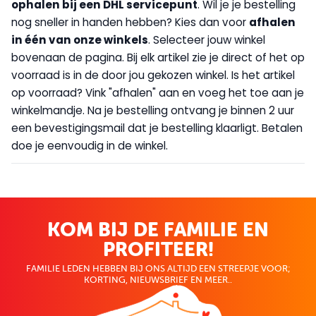
op
halen bij een DHL servicepunt
. Wil je je bestelling
nog sneller in handen hebben? Kies dan voor
afhalen
in één van onze winkels
. Selecteer jouw winkel
bovenaan de pagina. Bij elk artikel zie je direct of het op
voorraad is in de door jou gekozen winkel. Is het artikel
op voorraad? Vink "afhalen" aan en voeg het toe aan je
winkelmandje. Na je bestelling ontvang je binnen 2 uur
een bevestigingsmail dat je bestelling klaarligt. Betalen
doe je eenvoudig in de winkel.
KOM BIJ DE FAMILIE EN
PROFITEER!
FAMILIE LEDEN HEBBEN BIJ ONS ALTIJD EEN STREEPJE VOOR;
KORTING, NIEUWSBRIEF EN MEER..