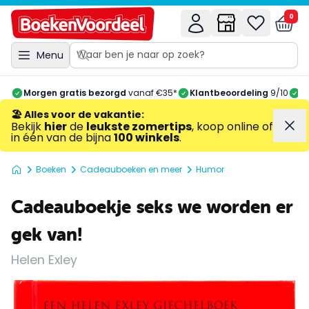
0
Menu
Morgen gratis bezorgd
vanaf €35*
Klantbeoordeling
9/10
A
🏖️ Alles voor de vakantie
:
Bekijk
hier
de
leukste zomertips
, koop online of
in één van de bijna
100 winkels
.
Boeken
Cadeauboeken en meer
Humor
Cadeauboekje seks we worden er
gek van!
Helen Exley