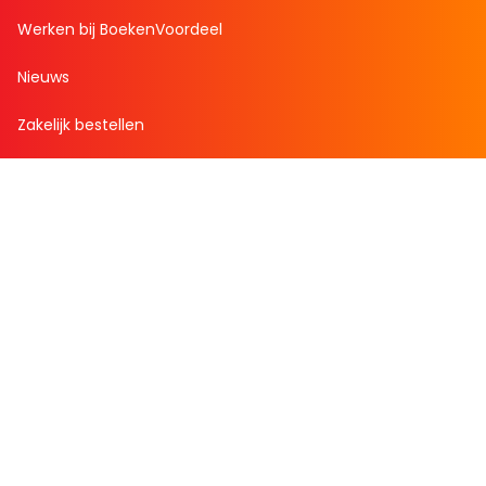
Werken bij BoekenVoordeel
Nieuws
Zakelijk bestellen
Mijn boekenvoordeel
Bestellingen
Verlanglijst
Mijn aanbiedingen
Winkelaankopen
Cadeau en Inspiratie
Creatieve hobby