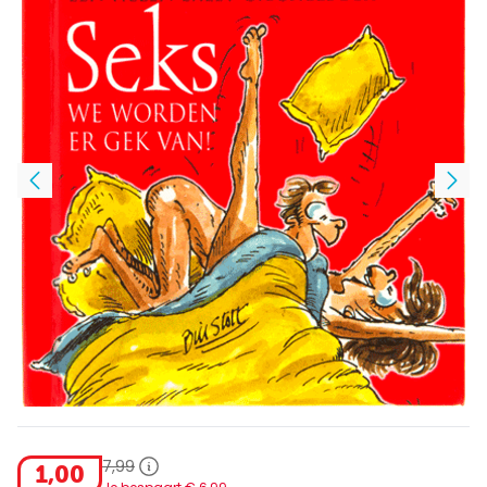
7
,
99
1
,
00