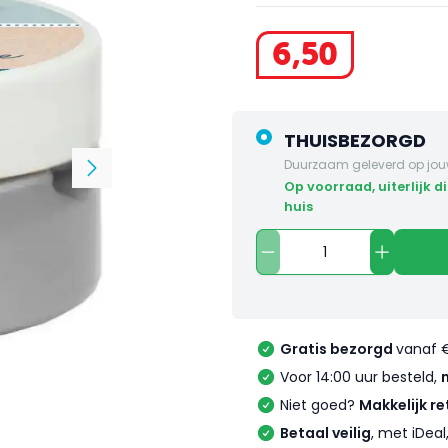
6
,
50
THUISBEZORGD
Duurzaam geleverd op jou
op voorraad, uiterlijk dinsdag in
huis
Gratis bezorgd
vanaf 
Voor 14:00 uur besteld,
Niet goed?
Makkelijk re
Betaal veilig
, met iDea