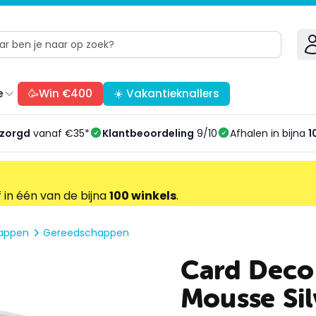
e
🥳Win €400
☀️ Vakantieknallers
ezorgd
vanaf €35*
Klantbeoordeling
9/10
Afhalen in bijna
1
f in één van de bijna
100 winkels
.
happen
Gereedschappen
Card Deco 
Mousse Sil