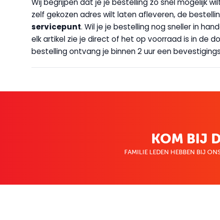
Wij begrijpen dat je je bestelling zo snel mogelijk 
zelf gekozen adres wilt laten afleveren, de bestellin
servicepunt
. Wil je je bestelling nog sneller in 
elk artikel zie je direct of het op voorraad is in de
bestelling ontvang je binnen 2 uur een bevestigingsm
KOM BIJ D
FAMILIE LEDEN HEBBEN BIJ ONS
KLANTENSERVICE
OVER BO