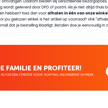
wilt ontvangen. Daarom bieden wij verschillende bezorgopties
g wordt geleverd door DPD of postnl. Als je niet altijd thuis 
handen hebben? Kies dan voor
afhalen in één van onze winke
 door jou gekozen winkel. Is het artikel op voorraad? Vink "af
ail dat je bestelling klaarligt. Betalen doe je eenvoudig in d
E FAMILIE EN PROFITEER!
 ALTIJD EEN STREEPJE VOOR; KORTING, NIEUWSBRIEF EN MEER..
EKENVOORDEEL
MIJN BOEKENVOOR