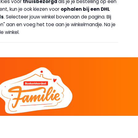
. Kies voor
thuisbezorgd
als je je bestelling op een
bent, kun je ook kiezen voor
op
halen bij een DHL
ls
. Selecteer jouw winkel bovenaan de pagina. Bij
halen" aan en voeg het toe aan je winkelmandje. Na je
e winkel.
DEEL
CADEAU EN INSPIRATIE