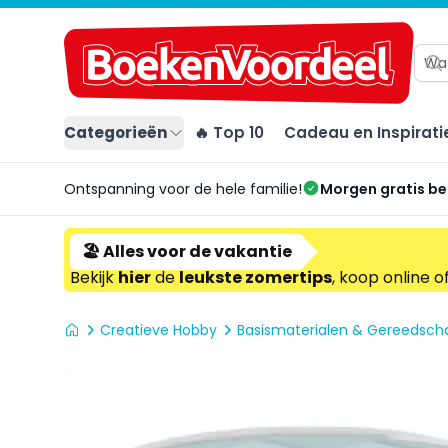
Categorieën
🔥 Top 10
Cadeau en Inspirati
Ontspanning voor de hele familie!
Morgen gratis b
🏖️ Alles voor de vakantie
Bekijk
hier
de
leukste zomertips
, koop online o
Creatieve Hobby
Basismaterialen & Gereedsc