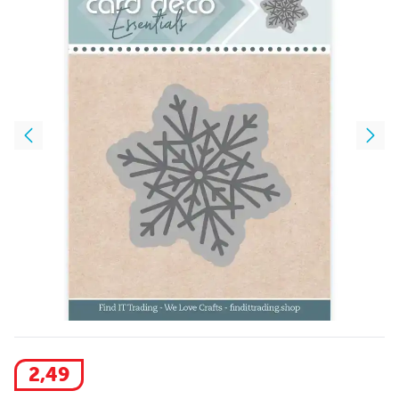
2
,
49