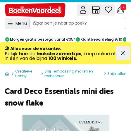
0
Menu
Morgen gratis bezorgd
vanaf €35*
Klantbeoordeling
9/10
A
🏖️ Alles voor de vakantie
:
Bekijk
hier
de
leukste zomertips
, koop online of
in één van de bijna
100 winkels
.
Creatieve
Snij- embossing mallen en
Snijmallen
Hobby
toebehoren
Card Deco Essentials mini dies
snow flake