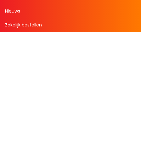
Nieuws
Zakelijk bestellen
Mijn boekenvoordeel
Bestellingen
Verlanglijst
Mijn aanbiedingen
Winkelaankopen
Cadeau en Inspiratie
Creatieve hobby
Spel en puzzel