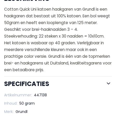
Cotton Quick Uni katoen haakgaren van Grundl is een
haakgaren dat bestaat uit 100% katoen. Een bol weegt
50gram en heeft een looplengte van 125 meter.
Geschikt voor brei-haaknaalden 3 – 4.
Steekverhouding: 22 steken x 30 naalden = 10x10cm.
Het katoen is wasbaar op 40 graden. Verkrijgbaar in
meerdere verschillende kleuren maar ook in een
prachtige color versie. Grundl is één van de topmerken
brei- en haakgarens uit Duitsland, kwaliteitsgarens voor
een betaalbare prijs.
SPECIFICATIES
Artikelnummer:
447138
Inhoud:
50 gram
Merk:
Grundl