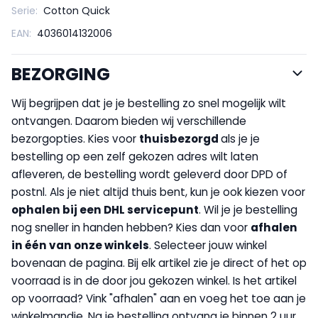
Serie:
Cotton Quick
EAN:
4036014132006
BEZORGING
Wij begrijpen dat je je bestelling zo snel mogelijk wilt
ontvangen. Daarom bieden wij verschillende
bezorgopties. Kies voor
thuisbezorgd
als je je
bestelling op een zelf gekozen adres wilt laten
afleveren, de bestelling wordt geleverd door DPD of
postnl. Als je niet altijd thuis bent, kun je ook kiezen voor
op
halen bij een DHL servicepunt
. Wil je je bestelling
nog sneller in handen hebben? Kies dan voor
afhalen
in één van onze winkels
. Selecteer jouw winkel
bovenaan de pagina. Bij elk artikel zie je direct of het op
voorraad is in de door jou gekozen winkel. Is het artikel
op voorraad? Vink "afhalen" aan en voeg het toe aan je
winkelmandje. Na je bestelling ontvang je binnen 2 uur