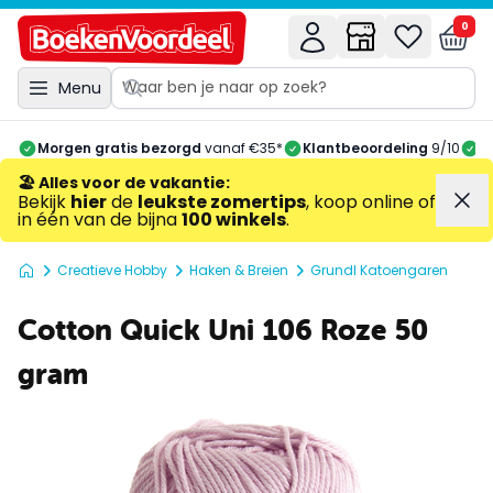
0
Menu
Morgen gratis bezorgd
vanaf €35*
Klantbeoordeling
9/10
A
🏖️ Alles voor de vakantie
:
Bekijk
hier
de
leukste zomertips
, koop online of
in één van de bijna
100 winkels
.
Creatieve Hobby
Haken & Breien
Grundl Katoengaren
Cotton Quick Uni 106 Roze 50
gram