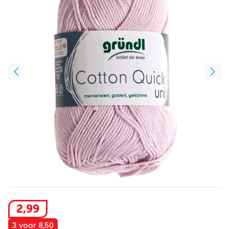
2
,
99
3 voor 8,50