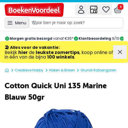
0
Menu
Morgen gratis bezorgd
vanaf €35*
Klantbeoordeling
9/10
A
🏖️ Alles voor de vakantie
:
Bekijk
hier
de
leukste zomertips
, koop online of
in één van de bijna
100 winkels
.
Creatieve Hobby
Haken & Breien
Grundl Katoengaren
Cotton Quick Uni 135 Marine
Blauw 50gr