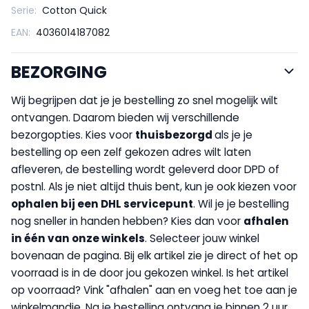
Serie:
Cotton Quick
EAN:
4036014187082
BEZORGING
Wij begrijpen dat je je bestelling zo snel mogelijk wilt
ontvangen. Daarom bieden wij verschillende
bezorgopties. Kies voor
thuisbezorgd
als je je
bestelling op een zelf gekozen adres wilt laten
afleveren, de bestelling wordt geleverd door DPD of
postnl. Als je niet altijd thuis bent, kun je ook kiezen voor
op
halen bij een DHL servicepunt
. Wil je je bestelling
nog sneller in handen hebben? Kies dan voor
afhalen
in één van onze winkels
. Selecteer jouw winkel
bovenaan de pagina. Bij elk artikel zie je direct of het op
voorraad is in de door jou gekozen winkel. Is het artikel
op voorraad? Vink "afhalen" aan en voeg het toe aan je
winkelmandje. Na je bestelling ontvang je binnen 2 uur