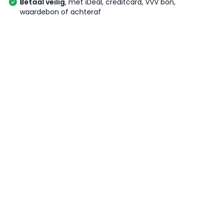
Betaal veilig
, met iDeal, creditcard, VVV bon,
waardebon of achteraf