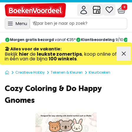
0
Menu
Morgen gratis bezorgd
vanaf €35*
Klantbeoordeling
9/10
A
🏖️ Alles voor de vakantie
:
Bekijk
hier
de
leukste zomertips
, koop online of
in één van de bijna
100 winkels
.
Creatieve Hobby
Tekenen & Kleuren
Kleurboeken
Cozy Coloring & Do Happy
Gnomes