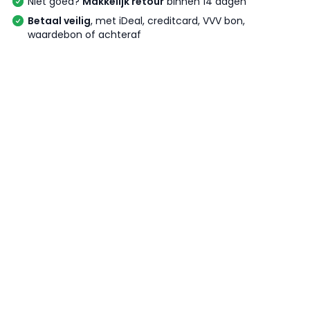
Niet goed?
Makkelijk retour
binnen 14 dagen
Betaal veilig
, met iDeal, creditcard, VVV bon,
waardebon of achteraf