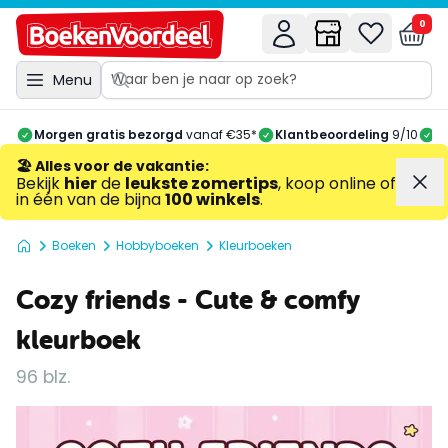
0
Menu
Morgen gratis bezorgd
vanaf €35*
Klantbeoordeling
9/10
A
🏖️ Alles voor de vakantie
:
Bekijk
hier
de
leukste zomertips
, koop online of
in één van de bijna
100 winkels
.
Boeken
Hobbyboeken
Kleurboeken
Cozy friends - Cute & comfy
kleurboek
96 blz.