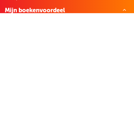
Mijn boekenvoordeel
Bestellingen
Verlanglijst
Mijn aanbiedingen
Winkelaankopen
Cadeau en Inspiratie
Creatieve hobby
Spel en puzzel
Kind en jeugd
Boeken