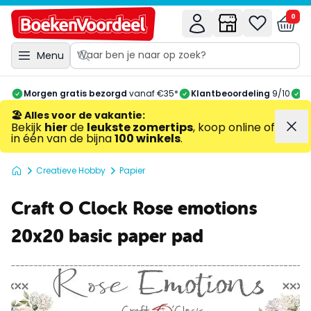
0
Menu
Morgen gratis bezorgd
vanaf €35*
Klantbeoordeling
9/10
A
🏖️ Alles voor de vakantie
:
Bekijk
hier
de
leukste zomertips
, koop online of
in één van de bijna
100 winkels
.
Creatieve Hobby
Papier
Craft O Clock Rose emotions
20x20 basic paper pad