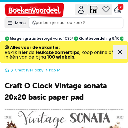
0
Menu
Morgen gratis bezorgd
vanaf €35*
Klantbeoordeling
9/10
A
🏖️ Alles voor de vakantie
:
Bekijk
hier
de
leukste zomertips
, koop online of
in één van de bijna
100 winkels
.
Creatieve Hobby
Papier
Craft O Clock Vintage sonata
20x20 basic paper pad