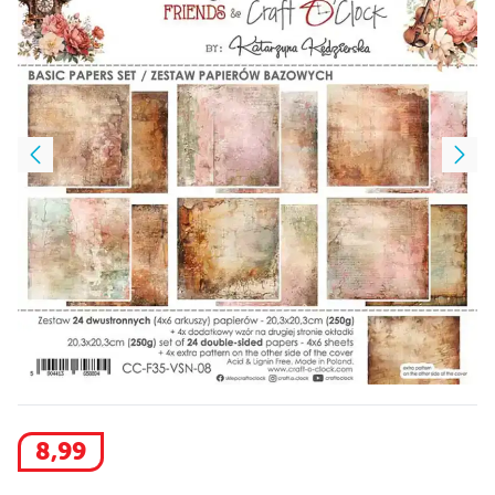
8
,
99