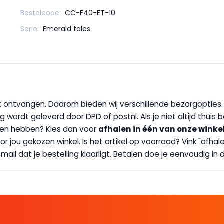
Bestelcode:
CC-F40-ET-10
Serie:
Emerald tales
wilt ontvangen. Daarom bieden wij verschillende bezorgopties
g wordt geleverd door DPD of postnl. Als je niet altijd thuis 
handen hebben? Kies dan voor
afhalen in één van onze winke
 door jou gekozen winkel. Is het artikel op voorraad? Vink "af
ail dat je bestelling klaarligt. Betalen doe je eenvoudig in d