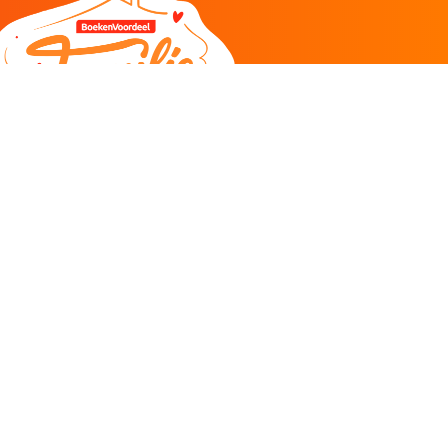
DEEL
CADEAU EN INSPIRATIE
Creatieve hobby
Spel en puzzel
Kind en jeugd
Boeken
Kunnen wij je helpen?
085 273 9701
Klantenservice