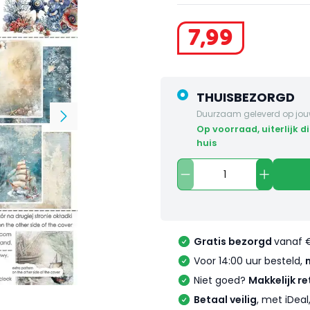
7
,
99
THUISBEZORGD
Duurzaam geleverd op jou
op voorraad, uiterlijk dinsdag in
huis
Gratis bezorgd
vanaf 
Voor 14:00 uur besteld,
Niet goed?
Makkelijk re
Betaal veilig
, met iDea