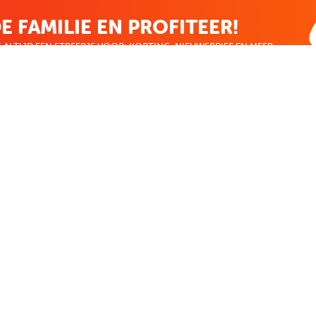
E FAMILIE EN PROFITEER!
 ALTIJD EEN STREEPJE VOOR; KORTING, NIEUWSBRIEF EN MEER..
EKENVOORDEEL
MIJN BOEKENVOOR
Bestellingen
ekenVoordeel
Verlanglijst
Mijn aanbiedingen
len
Winkelaankopen
Makkelijk betalen
CADEAUTJE