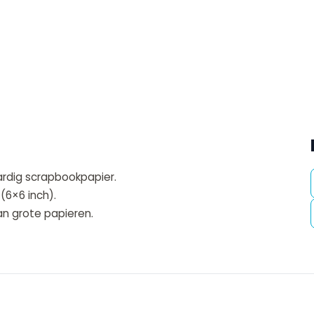
ardig scrapbookpapier.
(6×6 inch).
van grote papieren.