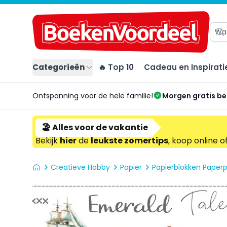
Categorieën
🔥 Top 10
Cadeau en Inspirati
Ontspanning voor de hele familie!
Morgen gratis b
🏖️ Alles voor de vakantie
Bekijk
hier
de
leukste zomertips
, koop online o
Creatieve Hobby
Papier
Papierblokken Paper