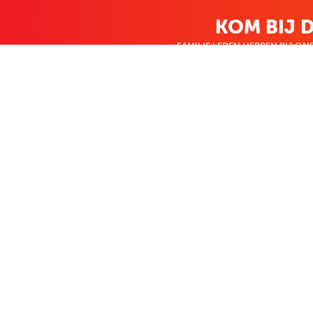
KOM BIJ D
FAMILIE LEDEN HEBBEN BIJ ONS
KLANTENSERVICE
OVER BO
Contact
Over ons
Bestellen & betalen
Werken bij Bo
Retourneren
Nieuws
Veelgestelde vragen
Zakelijk bestel
Volg Boekenvoordeel
Facebook
Instagram
LinkedIn
Pinterest
Youtube