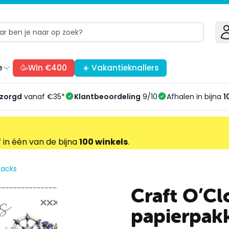
e
🥳Win €400
☀️ Vakantieknallers
ezorgd
vanaf €35*
Klantbeoordeling
9/10
Afhalen in bijna
1
f in één van de bijna
100 winkels
.
packs
Craft O’Cl
papierpakk