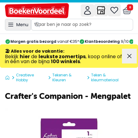
0
Menu
Morgen gratis bezorgd
vanaf €35*
Klantbeoordeling
9/10
A
🏖️ Alles voor de vakantie
:
Bekijk
hier
de
leukste zomertips
, koop online of
in één van de bijna
100 winkels
.
Creatieve
Tekenen &
Teken &
Hobby
Kleuren
kleurmateriaal
Crafter's Companion - Mengpalet