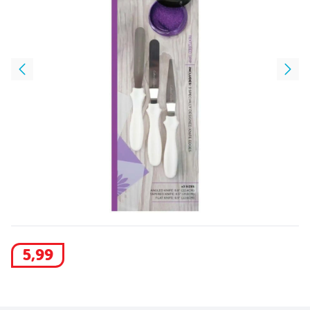
5
,
99