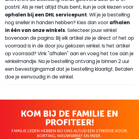
postnl. Als je niet altijd thuis bent, kun je ook kiezen voor
op
halen bij een DHL servicepunt
. Wil je je bestelling
nog sneller in handen hebben? Kies dan voor
afhalen
in één van onze winkels
. Selecteer jouw winkel
bovenaan de pagina. Bij elk artikel zie je direct of het op
voorraad is in de door jou gekozen winkel. Is het artikel
op voorraad? Vink "afhalen" aan en voeg het toe aan je
winkelmandje. Na je bestelling ontvang je binnen 2 uur
een bevestigingsmail dat je bestelling klaarligt. Betalen
doe je eenvoudig in de winkel.
KOM BIJ DE FAMILIE EN
PROFITEER!
FAMILIE LEDEN HEBBEN BIJ ONS ALTIJD EEN STREEPJE VOOR;
KORTING, NIEUWSBRIEF EN MEER..