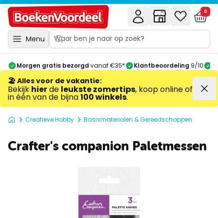
0
Menu
Morgen gratis bezorgd
vanaf €35*
Klantbeoordeling
9/10
A
🏖️ Alles voor de vakantie
:
Bekijk
hier
de
leukste zomertips
, koop online of
in één van de bijna
100 winkels
.
Creatieve Hobby
Basismaterialen & Gereedschappen
Crafter's companion Paletmessen