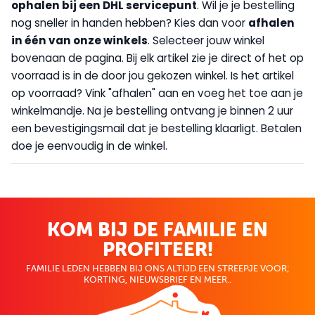
op
halen bij een DHL servicepunt
. Wil je je bestelling
nog sneller in handen hebben? Kies dan voor
afhalen
in één van onze winkels
. Selecteer jouw winkel
bovenaan de pagina. Bij elk artikel zie je direct of het op
voorraad is in de door jou gekozen winkel. Is het artikel
op voorraad? Vink "afhalen" aan en voeg het toe aan je
winkelmandje. Na je bestelling ontvang je binnen 2 uur
een bevestigingsmail dat je bestelling klaarligt. Betalen
doe je eenvoudig in de winkel.
KOM BIJ DE FAMILIE EN
PROFITEER!
FAMILIE LEDEN HEBBEN BIJ ONS ALTIJD EEN STREEPJE VOOR;
KORTING, NIEUWSBRIEF EN MEER..