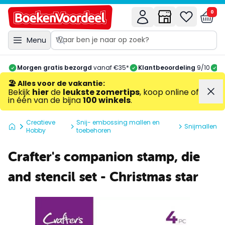
0
Menu
Morgen gratis bezorgd
vanaf €35*
Klantbeoordeling
9/10
A
🏖️ Alles voor de vakantie
:
Bekijk
hier
de
leukste zomertips
, koop online of
in één van de bijna
100 winkels
.
Creatieve
Snij- embossing mallen en
Snijmallen
Hobby
toebehoren
Crafter's companion stamp, die
and stencil set - Christmas star