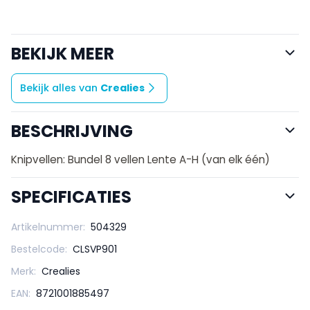
BEKIJK MEER
Bekijk alles van
Crealies
BESCHRIJVING
Knipvellen: Bundel 8 vellen Lente A-H (van elk één)
SPECIFICATIES
Artikelnummer:
504329
Bestelcode:
CLSVP901
Merk:
Crealies
EAN:
8721001885497