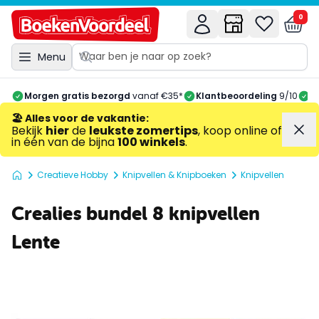
0
Menu
Morgen gratis bezorgd
vanaf €35*
Klantbeoordeling
9/10
A
🏖️ Alles voor de vakantie
:
Bekijk
hier
de
leukste zomertips
, koop online of
in één van de bijna
100 winkels
.
Creatieve Hobby
Knipvellen & Knipboeken
Knipvellen
Crealies bundel 8 knipvellen
Lente