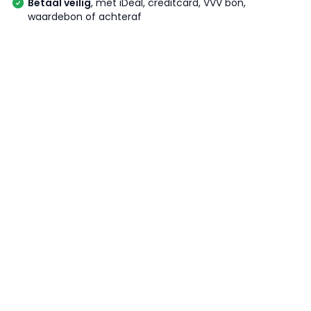
Betaal veilig
, met iDeal, creditcard, VVV bon,
waardebon of achteraf