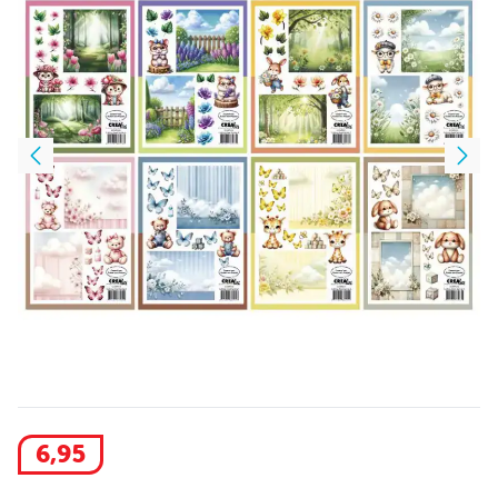
6
,
95