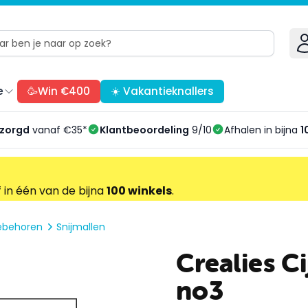
e
🥳Win €400
☀️ Vakantieknallers
ezorgd
vanaf €35*
Klantbeoordeling
9/10
Afhalen in bijna
1
f in één van de bijna
100 winkels
.
oebehoren
Snijmallen
Crealies C
no3