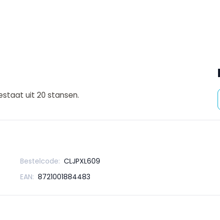
staat uit 20 stansen.
Bestelcode:
CLJPXL609
EAN:
8721001884483