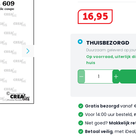
16
,
95
THUISBEZORGD
Duurzaam geleverd op jou
op voorraad, uiterlijk dinsdag in
huis
Gratis bezorgd
vanaf 
Voor 14:00 uur besteld,
Niet goed?
Makkelijk re
Betaal veilig
, met iDea