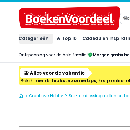
Categorieën
🔥 Top 10
Cadeau en Inspirati
Ontspanning voor de hele familie!
Morgen gratis b
🏖️ Alles voor de vakantie
Bekijk
hier
de
leukste zomertips
, koop online o
Creatieve Hobby
Snij- embossing mallen en t