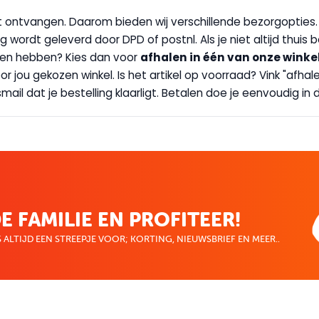
wilt ontvangen. Daarom bieden wij verschillende bezorgopties
g wordt geleverd door DPD of postnl. Als je niet altijd thuis 
handen hebben? Kies dan voor
afhalen in één van onze winke
 door jou gekozen winkel. Is het artikel op voorraad? Vink "af
ail dat je bestelling klaarligt. Betalen doe je eenvoudig in d
E FAMILIE EN PROFITEER!
 ALTIJD EEN STREEPJE VOOR; KORTING, NIEUWSBRIEF EN MEER..