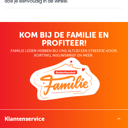
doe je eenvoudig in de winkel.
KOM BIJ DE FAMILIE EN
PROFITEER!
FAMILIE LEDEN HEBBEN BIJ ONS ALTIJD EEN STREEPJE VOOR;
KORTING, NIEUWSBRIEF EN MEER..
Klantenservice