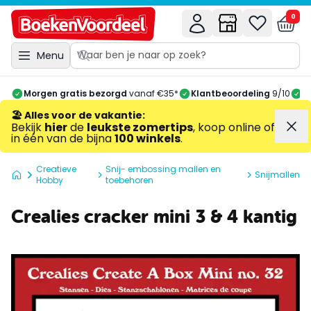
0
Menu
Morgen gratis bezorgd
vanaf €35*
Klantbeoordeling
9/10
A
🏖️ Alles voor de vakantie
:
Bekijk
hier
de
leukste zomertips
, koop online of
in één van de bijna
100 winkels
.
Creatieve
Snij- embossing mallen en
Snijmallen
Hobby
toebehoren
Crealies cracker mini 3 & 4 kantig