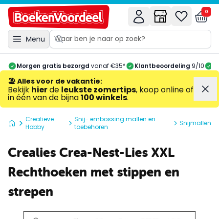
0
Menu
Morgen gratis bezorgd
vanaf €35*
Klantbeoordeling
9/10
A
🏖️ Alles voor de vakantie
:
Bekijk
hier
de
leukste zomertips
, koop online of
in één van de bijna
100 winkels
.
Creatieve
Snij- embossing mallen en
Snijmallen
Hobby
toebehoren
Crealies Crea-Nest-Lies XXL
Rechthoeken met stippen en
strepen