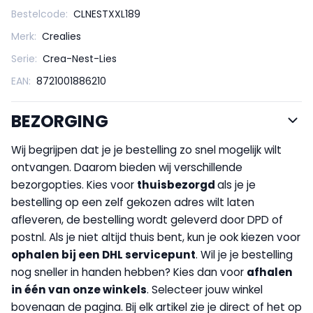
Bestelcode:
CLNESTXXL189
Merk:
Crealies
Serie:
Crea-Nest-Lies
EAN:
8721001886210
BEZORGING
Wij begrijpen dat je je bestelling zo snel mogelijk wilt
ontvangen. Daarom bieden wij verschillende
bezorgopties. Kies voor
thuisbezorgd
als je je
bestelling op een zelf gekozen adres wilt laten
afleveren, de bestelling wordt geleverd door DPD of
postnl. Als je niet altijd thuis bent, kun je ook kiezen voor
op
halen bij een DHL servicepunt
. Wil je je bestelling
nog sneller in handen hebben? Kies dan voor
afhalen
in één van onze winkels
. Selecteer jouw winkel
bovenaan de pagina. Bij elk artikel zie je direct of het op