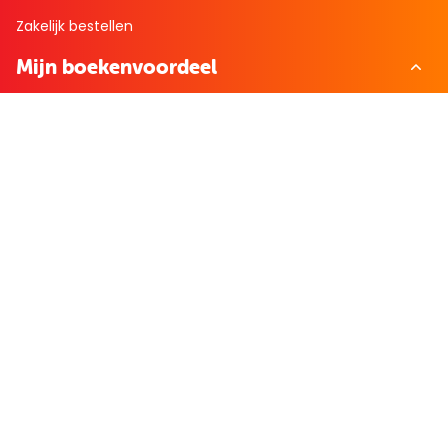
Zakelijk bestellen
Mijn boekenvoordeel
Bestellingen
Verlanglijst
Mijn aanbiedingen
Winkelaankopen
Cadeau en Inspiratie
Creatieve hobby
Spel en puzzel
Kind en jeugd