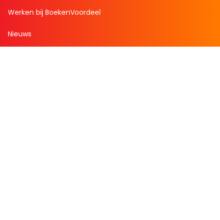
Werken bij BoekenVoordeel
Nieuws
Zakelijk bestellen
Mijn boekenvoordeel
Bestellingen
Verlanglijst
Mijn aanbiedingen
Winkelaankopen
Cadeau en Inspiratie
Creatieve hobby