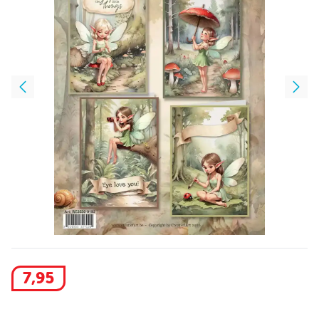
7
,
95