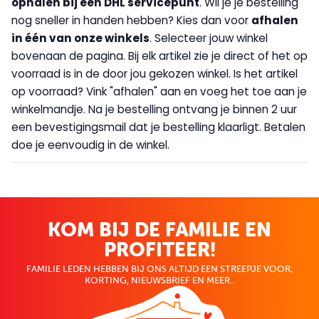
op
halen bij een DHL servicepunt
. Wil je je bestelling
nog sneller in handen hebben? Kies dan voor
afhalen
in één van onze winkels
. Selecteer jouw winkel
bovenaan de pagina. Bij elk artikel zie je direct of het op
voorraad is in de door jou gekozen winkel. Is het artikel
op voorraad? Vink "afhalen" aan en voeg het toe aan je
winkelmandje. Na je bestelling ontvang je binnen 2 uur
een bevestigingsmail dat je bestelling klaarligt. Betalen
doe je eenvoudig in de winkel.
KOM BIJ DE FAMILIE EN
PROFITEER!
FAMILIE LEDEN HEBBEN BIJ ONS ALTIJD EEN STREEPJE VOOR;
KORTING, NIEUWSBRIEF EN MEER..