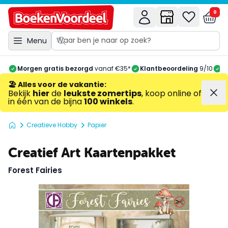
0
Menu
Morgen gratis bezorgd
vanaf €35*
Klantbeoordeling
9/10
A
🏖️ Alles voor de vakantie
:
Bekijk
hier
de
leukste zomertips
, koop online of
in één van de bijna
100 winkels
.
Creatieve Hobby
Papier
Creatief Art Kaartenpakket
Forest Fairies