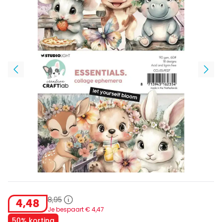
8
,
95
4
,
48
Je bespaart €
4
,
47
50% korting