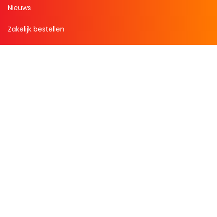
Nieuws
Zakelijk bestellen
Mijn boekenvoordeel
Bestellingen
Verlanglijst
Mijn aanbiedingen
Winkelaankopen
Cadeau en Inspiratie
Creatieve hobby
Spel en puzzel