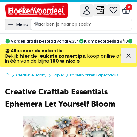
0
Menu
Morgen gratis bezorgd
vanaf €35*
Klantbeoordeling
9/10
A
🏖️ Alles voor de vakantie
:
Bekijk
hier
de
leukste zomertips
, koop online of
in één van de bijna
100 winkels
.
Creatieve Hobby
Papier
Papierblokken Paperpacks
Creative Craftlab Essentials
Ephemera Let Yourself Bloom