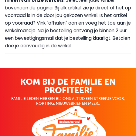
in één van onze winkels
. Selecteer jouw winkel
bovenaan de pagina. Bij elk artikel zie je direct of het op
voorraad is in de door jou gekozen winkel. Is het artikel
op voorraad? Vink "afhalen" aan en voeg het toe aan je
winkelmandje. Na je bestelling ontvang je binnen 2 uur
een bevestigingsmail dat je bestelling klaarligt. Betalen
doe je eenvoudig in de winkel.
KOM BIJ DE FAMILIE EN
PROFITEER!
FAMILIE LEDEN HEBBEN BIJ ONS ALTIJD EEN STREEPJE VOOR;
KORTING, NIEUWSBRIEF EN MEER..