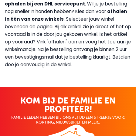
op
halen bij een DHL servicepunt
. Wil je je bestelling
nog sneller in handen hebben? Kies dan voor
afhalen
in één van onze winkels
. Selecteer jouw winkel
bovenaan de pagina. Bij elk artikel zie je direct of het op
voorraad is in de door jou gekozen winkel. Is het artikel
op voorraad? Vink "afhalen" aan en voeg het toe aan je
winkelmandje. Na je bestelling ontvang je binnen 2 uur
een bevestigingsmail dat je bestelling klaarligt. Betalen
doe je eenvoudig in de winkel.
KOM BIJ DE FAMILIE EN
PROFITEER!
FAMILIE LEDEN HEBBEN BIJ ONS ALTIJD EEN STREEPJE VOOR;
KORTING, NIEUWSBRIEF EN MEER..