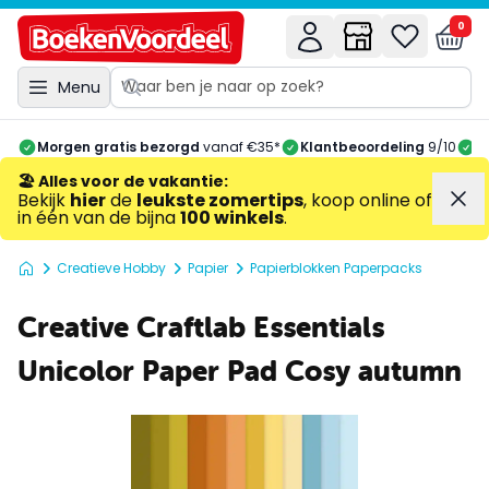
0
Menu
Morgen gratis bezorgd
vanaf €35*
Klantbeoordeling
9/10
A
🏖️ Alles voor de vakantie
:
Bekijk
hier
de
leukste zomertips
, koop online of
in één van de bijna
100 winkels
.
Creatieve Hobby
Papier
Papierblokken Paperpacks
Creative Craftlab Essentials
Unicolor Paper Pad Cosy autumn