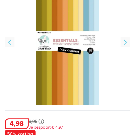
9
,
95
4
,
98
Je bespaart €
4
,
97
50% korting