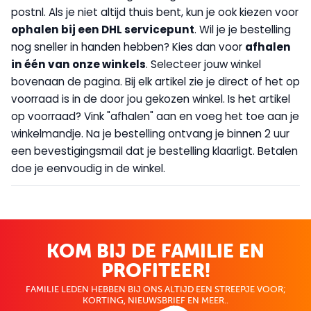
postnl. Als je niet altijd thuis bent, kun je ook kiezen voor
op
halen bij een DHL servicepunt
. Wil je je bestelling
nog sneller in handen hebben? Kies dan voor
afhalen
in één van onze winkels
. Selecteer jouw winkel
bovenaan de pagina. Bij elk artikel zie je direct of het op
voorraad is in de door jou gekozen winkel. Is het artikel
op voorraad? Vink "afhalen" aan en voeg het toe aan je
winkelmandje. Na je bestelling ontvang je binnen 2 uur
een bevestigingsmail dat je bestelling klaarligt. Betalen
doe je eenvoudig in de winkel.
KOM BIJ DE FAMILIE EN
PROFITEER!
FAMILIE LEDEN HEBBEN BIJ ONS ALTIJD EEN STREEPJE VOOR;
KORTING, NIEUWSBRIEF EN MEER..