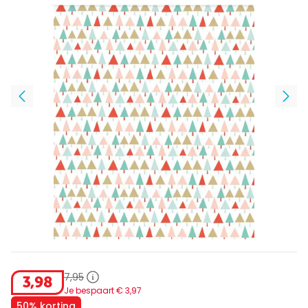
7
,
95
3
,
98
Je bespaart €
3
,
97
50% korting