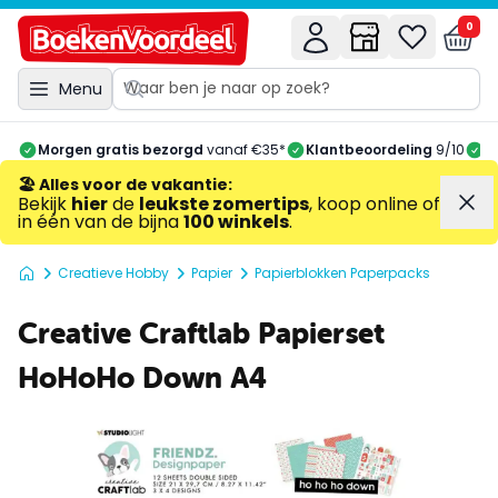
0
Menu
Morgen gratis bezorgd
vanaf €35*
Klantbeoordeling
9/10
A
🏖️ Alles voor de vakantie
:
Bekijk
hier
de
leukste zomertips
, koop online of
in één van de bijna
100 winkels
.
Creatieve Hobby
Papier
Papierblokken Paperpacks
Creative Craftlab Papierset
HoHoHo Down A4