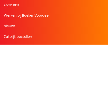
Over ons
Werken bij BoekenVoordeel
Nieuws
Zakelijk bestellen
Mijn boekenvoordeel
Bestellingen
Verlanglijst
Mijn aanbiedingen
Winkelaankopen
Cadeau en Inspiratie