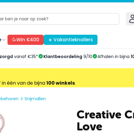
e
🥳Win €400
☀️ Vakantieknallers
ezorgd
vanaf €35*
Klantbeoordeling
9/10
Afhalen in bijna
1
f in één van de bijna
100 winkels
.
oebehoren
Snijmallen
Creative C
Love