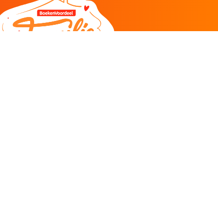
DEEL
CADEAU EN INSPIRATIE
Creatieve hobby
Spel en puzzel
Kind en jeugd
Boeken
Kunnen wij je helpen?
085 273 9701
Klantenservice