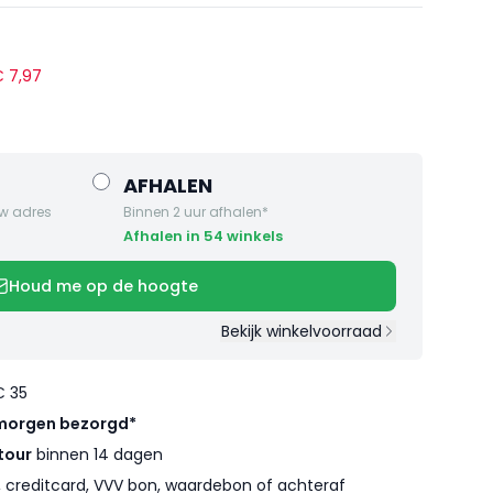
 €
7
,
97
AFHALEN
w adres
Binnen 2 uur afhalen*
Afhalen in 54 winkels
Houd me op de hoogte
Bekijk winkelvoorraad
€ 35
morgen bezorgd*
tour
binnen 14 dagen
l, creditcard, VVV bon, waardebon of achteraf