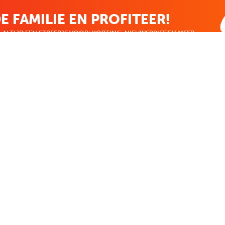
E FAMILIE EN PROFITEER!
 ALTIJD EEN STREEPJE VOOR; KORTING, NIEUWSBRIEF EN MEER..
EKENVOORDEEL
MIJN BOEKENVOOR
Bestellingen
ekenVoordeel
Verlanglijst
Mijn aanbiedingen
len
Winkelaankopen
Makkelijk betalen
CADEAUTJE