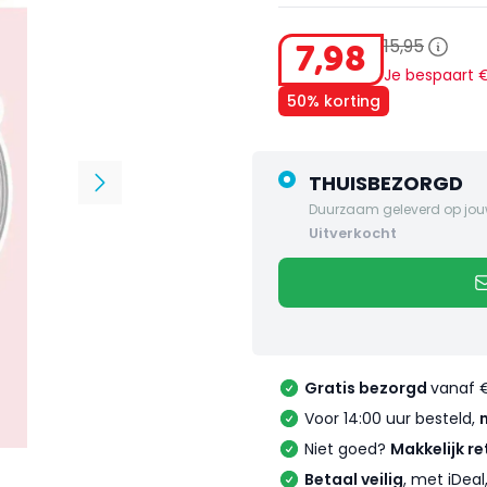
15
,
95
7
,
98
Je bespaart
50% korting
THUISBEZORGD
Duurzaam geleverd op jou
uitverkocht
Gratis bezorgd
vanaf 
Voor 14:00 uur besteld,
Niet goed?
Makkelijk re
Betaal veilig
, met iDea