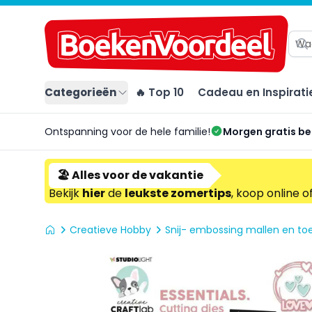
Categorieën
🔥 Top 10
Cadeau en Inspirati
Ontspanning voor de hele familie!
Morgen gratis b
🏖️ Alles voor de vakantie
Bekijk
hier
de
leukste zomertips
, koop online o
Creatieve Hobby
Snij- embossing mallen en t