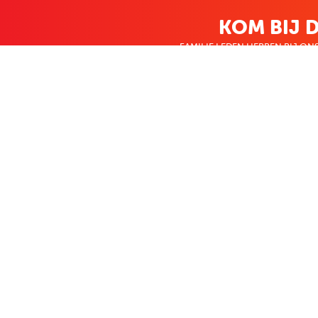
KOM BIJ D
FAMILIE LEDEN HEBBEN BIJ ONS
KLANTENSERVICE
OVER BO
Contact
Over ons
Bestellen & betalen
Werken bij Bo
Retourneren
Nieuws
Veelgestelde vragen
Zakelijk bestel
Volg Boekenvoordeel
Facebook
Instagram
LinkedIn
Pinterest
Youtube