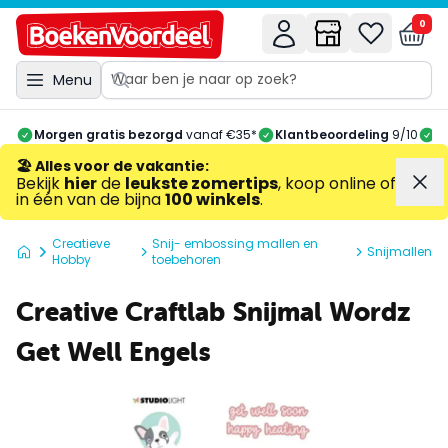
0
Menu
Morgen gratis bezorgd
vanaf €35*
Klantbeoordeling
9/10
A
🏖️ Alles voor de vakantie
:
Bekijk
hier
de
leukste zomertips
, koop online of
in één van de bijna
100 winkels
.
Creatieve
Snij- embossing mallen en
Snijmallen
Hobby
toebehoren
Creative Craftlab Snijmal Wordz
Get Well Engels