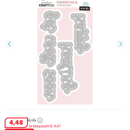
8
,
95
4
,
48
Je bespaart €
4
,
47