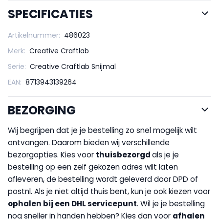
SPECIFICATIES
Artikelnummer:
486023
Merk:
Creative Craftlab
Serie:
Creative Craftlab Snijmal
EAN:
8713943139264
BEZORGING
Wij begrijpen dat je je bestelling zo snel mogelijk wilt
ontvangen. Daarom bieden wij verschillende
bezorgopties. Kies voor
thuisbezorgd
als je je
bestelling op een zelf gekozen adres wilt laten
afleveren, de bestelling wordt geleverd door DPD of
postnl. Als je niet altijd thuis bent, kun je ook kiezen voor
op
halen bij een DHL servicepunt
. Wil je je bestelling
nog sneller in handen hebben? Kies dan voor
afhalen