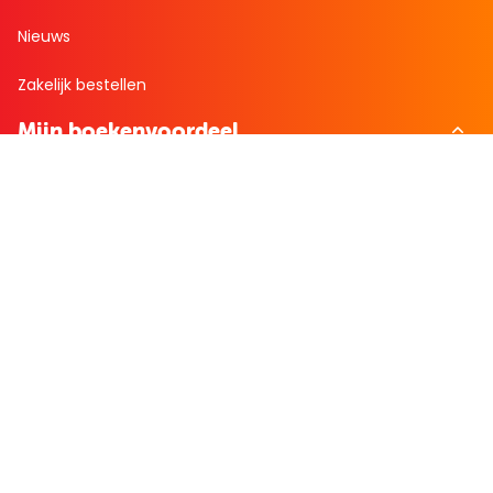
Nieuws
Zakelijk bestellen
Mijn boekenvoordeel
Bestellingen
Verlanglijst
Mijn aanbiedingen
Winkelaankopen
Cadeau en Inspiratie
Creatieve hobby
Spel en puzzel