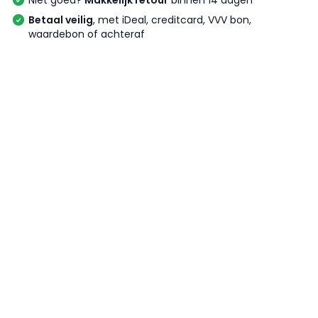
Niet goed?
Makkelijk retour
binnen 14 dagen
Betaal veilig
, met iDeal, creditcard, VVV bon,
waardebon of achteraf