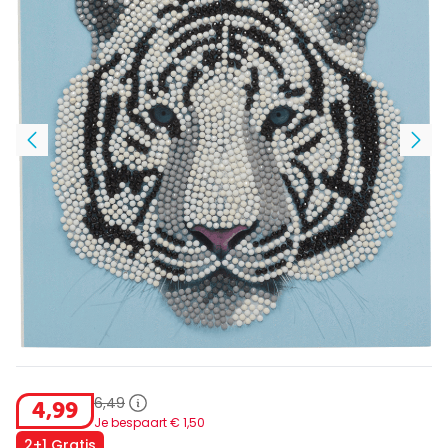
6
,
49
4
,
99
Je bespaart €
1
,
50
2+1 Gratis