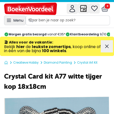
0
Menu
Morgen gratis bezorgd
vanaf €35*
Klantbeoordeling
9/10
A
🏖️ Alles voor de vakantie
:
Bekijk
hier
de
leukste zomertips
, koop online of
in één van de bijna
100 winkels
.
Creatieve Hobby
Diamond Painting
Crystal Art Kit
Crystal Card kit A77 witte tijger
kop 18x18cm