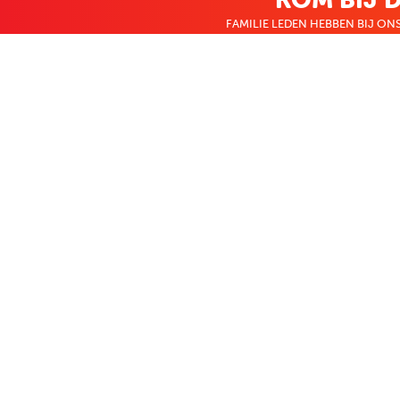
FAMILIE LEDEN HEBBEN BIJ ONS
KLANTENSERVICE
OVER BO
Contact
Over ons
Bestellen & betalen
Werken bij Bo
Retourneren
Nieuws
Veelgestelde vragen
Zakelijk bestel
Volg Boekenvoordeel
Facebook
Instagram
LinkedIn
Pinterest
Youtube