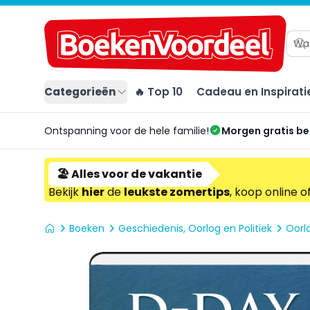
Categorieën
🔥 Top 10
Cadeau en Inspirati
Ontspanning voor de hele familie!
Morgen gratis b
🏖️ Alles voor de vakantie
Bekijk
hier
de
leukste zomertips
, koop online o
Boeken
Geschiedenis, Oorlog en Politiek
Oorl