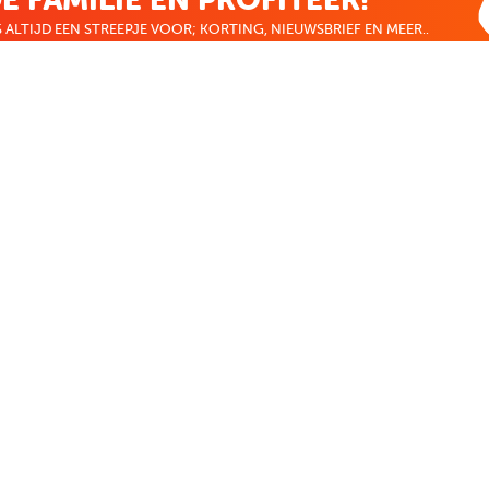
 ALTIJD EEN STREEPJE VOOR; KORTING, NIEUWSBRIEF EN MEER..
EKENVOORDEEL
MIJN BOEKENVOOR
Bestellingen
ekenVoordeel
Verlanglijst
Mijn aanbiedingen
len
Winkelaankopen
Makkelijk betalen
CADEAUTJE
Boekenvoordeel