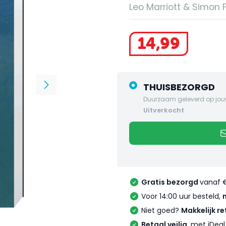
Leo Marriott & Simon Fo
14
,
99
THUISBEZORGD
Duurzaam geleverd op jou
uitverkocht
Gratis bezorgd
vanaf 
Voor 14:00 uur besteld,
Niet goed?
Makkelijk re
Betaal veilig
, met iDea