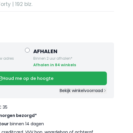
rty | 192 blz.
AFHALEN
w adres
Binnen 2 uur afhalen*
Afhalen in 84 winkels
Houd me op de hoogte
Bekijk winkelvoorraad
€ 35
morgen bezorgd*
tour
binnen 14 dagen
l, creditcard, VVV bon, waardebon of achteraf