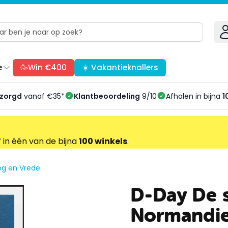
e
🥳Win €400
☀️ Vakantieknallers
ezorgd
vanaf €35*
Klantbeoordeling
9/10
Afhalen in bijna
1
f in één van de bijna
100 winkels
.
og en Vrede
D-Day De 
Normandi