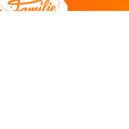
DEEL
CADEAU EN INSPIRATIE
Creatieve hobby
Spel en puzzel
Kind en jeugd
Boeken
Kunnen wij je helpen?
085 273 9701
Klantenservice
ma/do 11-12u
Antwoord binnen 2 uur* -
klik hier