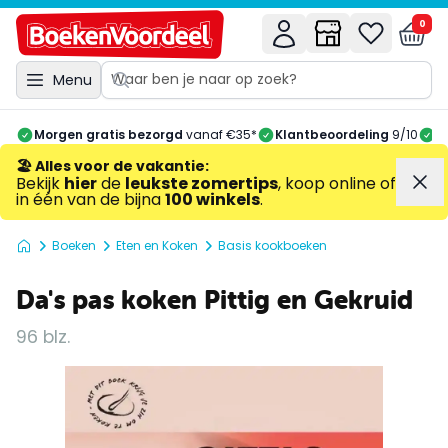
0
Menu
Morgen gratis bezorgd
vanaf €35*
Klantbeoordeling
9/10
A
🏖️ Alles voor de vakantie
:
Bekijk
hier
de
leukste zomertips
, koop online of
in één van de bijna
100 winkels
.
Boeken
Eten en Koken
Basis kookboeken
Da's pas koken Pittig en Gekruid
96 blz.