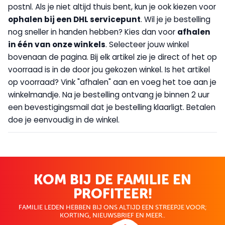
postnl. Als je niet altijd thuis bent, kun je ook kiezen voor
op
halen bij een DHL servicepunt
. Wil je je bestelling
nog sneller in handen hebben? Kies dan voor
afhalen
in één van onze winkels
. Selecteer jouw winkel
bovenaan de pagina. Bij elk artikel zie je direct of het op
voorraad is in de door jou gekozen winkel. Is het artikel
op voorraad? Vink "afhalen" aan en voeg het toe aan je
winkelmandje. Na je bestelling ontvang je binnen 2 uur
een bevestigingsmail dat je bestelling klaarligt. Betalen
doe je eenvoudig in de winkel.
KOM BIJ DE FAMILIE EN
PROFITEER!
FAMILIE LEDEN HEBBEN BIJ ONS ALTIJD EEN STREEPJE VOOR;
KORTING, NIEUWSBRIEF EN MEER..