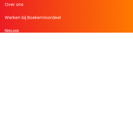
Over ons
Werken bij BoekenVoordeel
Nieuws
Zakelijk bestellen
Mijn boekenvoordeel
Bestellingen
Verlanglijst
Mijn aanbiedingen
Winkelaankopen
Cadeau en Inspiratie