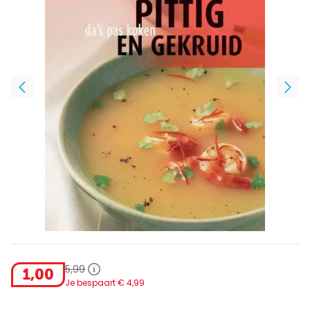
5
,
99
1
,
00
Je bespaart €
4
,
99