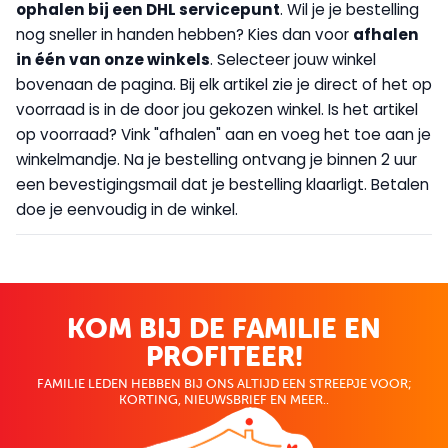
op
halen bij een DHL servicepunt
. Wil je je bestelling
nog sneller in handen hebben? Kies dan voor
afhalen
in één van onze winkels
. Selecteer jouw winkel
bovenaan de pagina. Bij elk artikel zie je direct of het op
voorraad is in de door jou gekozen winkel. Is het artikel
op voorraad? Vink "afhalen" aan en voeg het toe aan je
winkelmandje. Na je bestelling ontvang je binnen 2 uur
een bevestigingsmail dat je bestelling klaarligt. Betalen
doe je eenvoudig in de winkel.
KOM BIJ DE FAMILIE EN
PROFITEER!
FAMILIE LEDEN HEBBEN BIJ ONS ALTIJD EEN STREEPJE VOOR;
KORTING, NIEUWSBRIEF EN MEER..