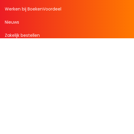
Werken bij BoekenVoordeel
Nieuws
Zakelijk bestellen
Mijn boekenvoordeel
Bestellingen
Verlanglijst
Mijn aanbiedingen
Winkelaankopen
Cadeau en Inspiratie
Creatieve hobby