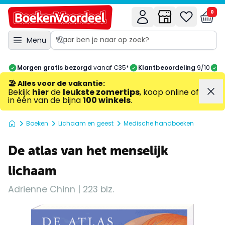
0
Menu
Morgen gratis bezorgd
vanaf €35*
Klantbeoordeling
9/10
A
🏖️ Alles voor de vakantie
:
Bekijk
hier
de
leukste zomertips
, koop online of
in één van de bijna
100 winkels
.
Boeken
Lichaam en geest
Medische handboeken
De atlas van het menselijk
lichaam
Adrienne Chinn | 223 blz.