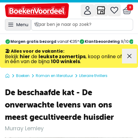
0
Menu
Morgen gratis bezorgd
vanaf €35*
Klantbeoordeling
9/10
A
🏖️ Alles voor de vakantie
:
Bekijk
hier
de
leukste zomertips
, koop online of
in één van de bijna
100 winkels
.
Boeken
Roman en literatuur
Literaire thrillers
De beschaafde kat - De
onverwachte levens van ons
meest gecultiveerde huisdier
Murray Lemley