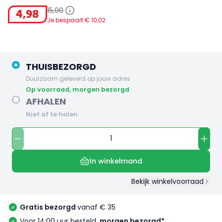
15
,
00
4
,
98
Je bespaart €
10
,
02
THUISBEZORGD
Duurzaam geleverd op jouw adres
op voorraad, morgen bezorgd
AFHALEN
Niet af te halen
In winkelmand
Bekijk winkelvoorraad
Gratis bezorgd
vanaf € 35
Voor 14:00 uur besteld,
morgen bezorgd*